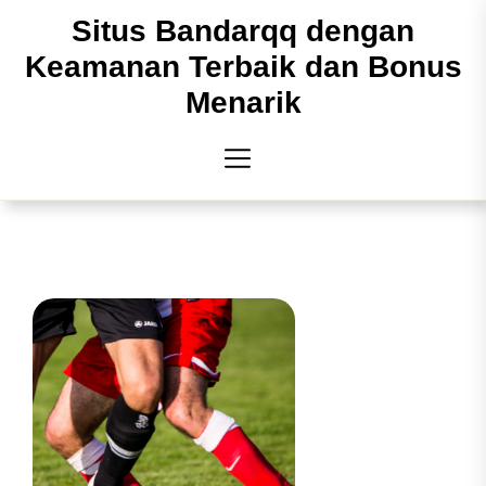
Skip
Situs Bandarqq dengan
to
Keamanan Terbaik dan Bonus
the
content
Menarik