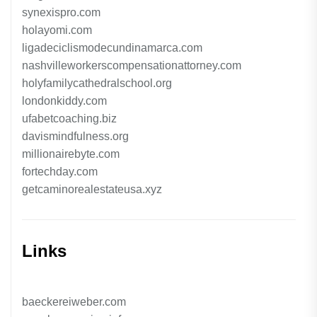
synexispro.com
holayomi.com
ligadeciclismodecundinamarca.com
nashvilleworkerscompensationattorney.com
holyfamilycathedralschool.org
londonkiddy.com
ufabetcoaching.biz
davismindfulness.org
millionairebyte.com
fortechday.com
getcaminorealestateusa.xyz
Links
baeckereiweber.com