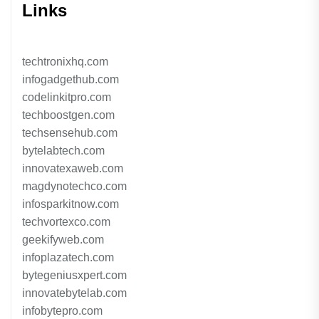
Links
techtronixhq.com
infogadgethub.com
codelinkitpro.com
techboostgen.com
techsensehub.com
bytelabtech.com
innovatexaweb.com
magdynotechco.com
infosparkitnow.com
techvortexco.com
geekifyweb.com
infoplazatech.com
bytegeniusxpert.com
innovatebytelab.com
infobytepro.com