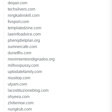
deqair.com
techsilvers.com
ningkatinskill.com
fivsport.com
templatedzine.com
lawinfoadvice.com
phenqdietplan.org
sumnercafe.com
dunetflix.com
movimientoindignados.org
milfxxxpussy.com
uptodatefamily.com
musitop.com
utyam.com
lacostituzioneblog.com
ohyeea.com
zhitiemoe.com
nungkub.com