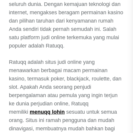
seluruh dunia. Dengan kemajuan teknologi dan
internet, mengakses beragam permainan kasino
dan pilihan taruhan dari kenyamanan rumah
Anda sendiri tidak pernah semudah ini. Salah
satu platform judi online terkemuka yang mulai
populer adalah Ratuqq.
Ratuqq adalah situs judi online yang
menawarkan berbagai macam permainan
kasino, termasuk poker, blackjack, roulette, dan
slot. Apakah Anda seorang penjudi
berpengalaman atau pemula yang ingin terjun
ke dunia perjudian online, Ratuqq
memiliki
menuqq lohin
sesuatu untuk semua
orang. Situs ini ramah pengguna dan mudah
dinavigasi, membuatnya mudah bahkan bagi