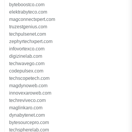
byteboostco.com
elektrabyteco.com
magconnectxpert.com
truzestgenius.com
techpulsenet.com
zephyrtechxpert.com
infovortexco.com
digizinelab.com
techwavego.com
codepulsex.com
techscopetech.com
magdynoweb.com
innovexaroweb.com
techreviveco.com
maglinkaro.com
dynabytenet.com
bytesourcepro.com
techspherelab.com