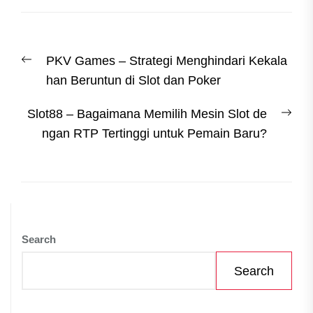
Post
Previous
PKV Games – Strategi Menghindari Kekala
navigation
post:
han Beruntun di Slot dan Poker
Nex
Slot88 – Bagaimana Memilih Mesin Slot de
post
ngan RTP Tertinggi untuk Pemain Baru?
Search
Search