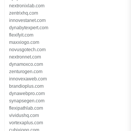
nextronixlab.com
zentrixhq.com
innovestanet.com
dynabytexpert.com
flexifyit.com
maxxiogo.com
novusgotech.com
nextronnet.com
dynamoxco.com
zenturogen.com
innovexaweb.com
brandioplus.com
dynawebpro.com
synapsegen.com
flexipathlab.com
vividushq.com
vortexaplus.com
cubixiogo.com