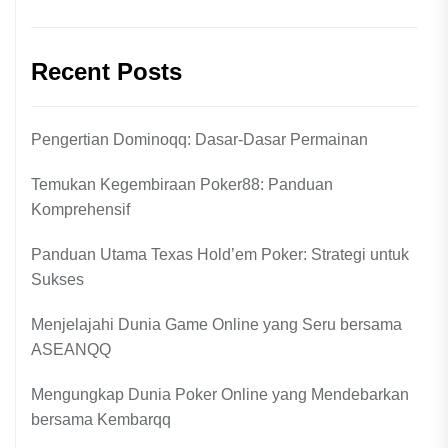
Recent Posts
Pengertian Dominoqq: Dasar-Dasar Permainan
Temukan Kegembiraan Poker88: Panduan
Komprehensif
Panduan Utama Texas Hold’em Poker: Strategi untuk
Sukses
Menjelajahi Dunia Game Online yang Seru bersama
ASEANQQ
Mengungkap Dunia Poker Online yang Mendebarkan
bersama Kembarqq