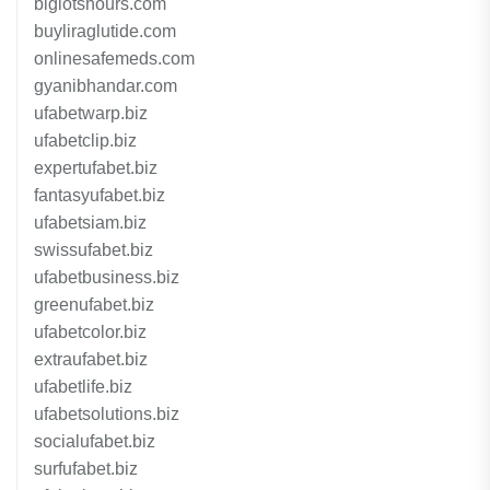
biglotshours.com
buyliraglutide.com
onlinesafemeds.com
gyanibhandar.com
ufabetwarp.biz
ufabetclip.biz
expertufabet.biz
fantasyufabet.biz
ufabetsiam.biz
swissufabet.biz
ufabetbusiness.biz
greenufabet.biz
ufabetcolor.biz
extraufabet.biz
ufabetlife.biz
ufabetsolutions.biz
socialufabet.biz
surfufabet.biz