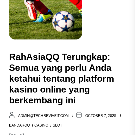
RahAsiaQQ Terungkap:
Semua yang perlu Anda
ketahui tentang platform
kasino online yang
berkembang ini
ADMIN@TECHREVIVEIT.COM
OCTOBER 7, 2025
BANDARQQ
CASINO
SLOT