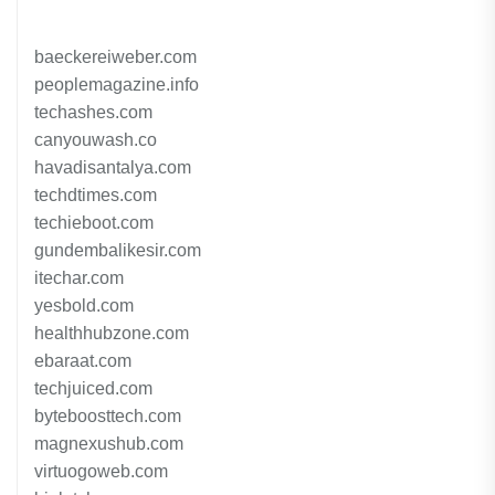
baeckereiweber.com
peoplemagazine.info
techashes.com
canyouwash.co
havadisantalya.com
techdtimes.com
techieboot.com
gundembalikesir.com
itechar.com
yesbold.com
healthhubzone.com
ebaraat.com
techjuiced.com
byteboosttech.com
magnexushub.com
virtuogoweb.com