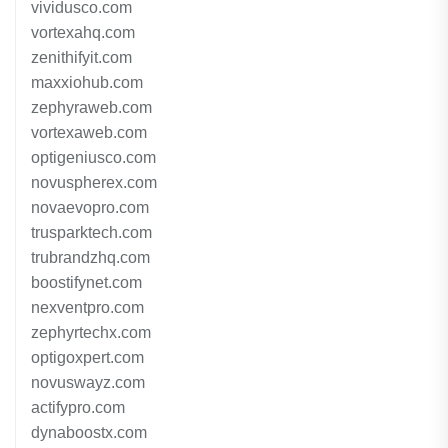
vividusco.com
vortexahq.com
zenithifyit.com
maxxiohub.com
zephyraweb.com
vortexaweb.com
optigeniusco.com
novuspherex.com
novaevopro.com
trusparktech.com
trubrandzhq.com
boostifynet.com
nexventpro.com
zephyrtechx.com
optigoxpert.com
novuswayz.com
actifypro.com
dynaboostx.com