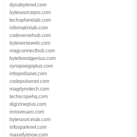
dynabytenet.com
bytesourcepro.com
techspherelab.com
infomatrixlab.com
codeversehub.com
byteverseweb.com
magconnecthub.com
byteboostgenius.com
synapsegoplus.com
infopedianet.com
codepulsenet.com
magdynotech.com
techscopehq.com
digizineplus.com
innovexaro.com
bytesourcelab.com
infosparknet.com
maxxifyitnow.com