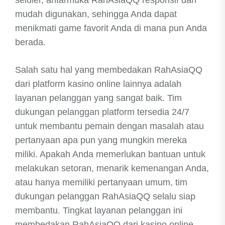
seluler, antarmuka RahAsiaQQ responsif dan
mudah digunakan, sehingga Anda dapat
menikmati game favorit Anda di mana pun Anda
berada.
Salah satu hal yang membedakan RahAsiaQQ
dari platform kasino online lainnya adalah
layanan pelanggan yang sangat baik. Tim
dukungan pelanggan platform tersedia 24/7
untuk membantu pemain dengan masalah atau
pertanyaan apa pun yang mungkin mereka
miliki. Apakah Anda memerlukan bantuan untuk
melakukan setoran, menarik kemenangan Anda,
atau hanya memiliki pertanyaan umum, tim
dukungan pelanggan RahAsiaQQ selalu siap
membantu. Tingkat layanan pelanggan ini
membedakan RahAsiaQQ dari kasino online