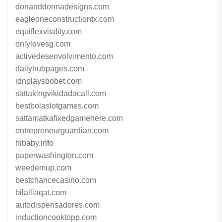
donanddonnadesigns.com
eagleoneconstructiontx.com
equiflexvitality.com
onlylovesg.com
activedesenvolvimento.com
dailyhubpages.com
idnplaysbobet.com
sattakingvikidadacall.com
bestbolaslotgames.com
sattamatkafixedgamehere.com
entrepreneurguardian.com
hibaby.info
paperwashington.com
weedemup.com
bestchancecasino.com
bilalliaqat.com
autodispensadores.com
inductioncooktopp.com