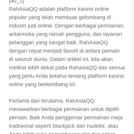
[ad_1]
RahAsiaQQ adalah platform kasino online
populer yang telah membuat gelombang di
industri judi online. Dengan berbagai permainan,
antarmuka yang ramah pengguna, dan layanan
pelanggan yang sangat baik, RahAsiaQQ
dengan cepat menjadi favorit di antara pemain
di seluruh dunia. Dalam artikel ini, kita akan
melihat lebih dekat pada RahasiaQQ dan semua
yang perlu Anda ketahui tentang platform kasino
online yang berkembang ini.
Pertama dan terutama, RahAsiaQQ
menawarkan berbagai permainan untuk dipilih
pemain. Baik Anda penggemar permainan meja
tradisional seperti blackjack dan roulette, atau