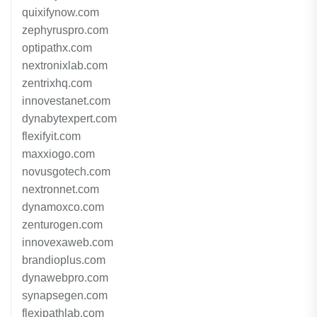
quixifynow.com
zephyruspro.com
optipathx.com
nextronixlab.com
zentrixhq.com
innovestanet.com
dynabytexpert.com
flexifyit.com
maxxiogo.com
novusgotech.com
nextronnet.com
dynamoxco.com
zenturogen.com
innovexaweb.com
brandioplus.com
dynawebpro.com
synapsegen.com
flexipathlab.com