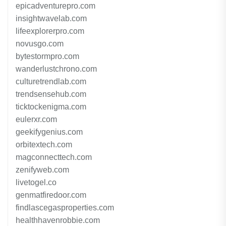
epicadventurepro.com
insightwavelab.com
lifeexplorerpro.com
novusgo.com
bytestormpro.com
wanderlustchrono.com
culturetrendlab.com
trendsensehub.com
ticktockenigma.com
eulerxr.com
geekifygenius.com
orbitextech.com
magconnecttech.com
zenifyweb.com
livetogel.co
genmatfiredoor.com
findlascegasproperties.com
healthhavenrobbie.com