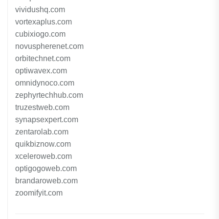
vividushq.com
vortexaplus.com
cubixiogo.com
novuspherenet.com
orbitechnet.com
optiwavex.com
omnidynoco.com
zephyrtechhub.com
truzestweb.com
synapsexpert.com
zentarolab.com
quikbiznow.com
xceleroweb.com
optigogoweb.com
brandaroweb.com
zoomifyit.com