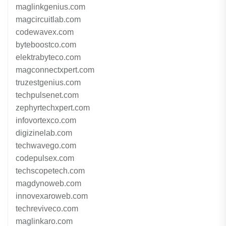
maglinkgenius.com
magcircuitlab.com
codewavex.com
byteboostco.com
elektrabyteco.com
magconnectxpert.com
truzestgenius.com
techpulsenet.com
zephyrtechxpert.com
infovortexco.com
digizinelab.com
techwavego.com
codepulsex.com
techscopetech.com
magdynoweb.com
innovexaroweb.com
techreviveco.com
maglinkaro.com