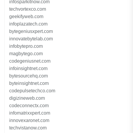
infosparkitnow.com
techvortexco.com
geekifyweb.com
infoplazatech.com
bytegeniusxpert.com
innovatebytelab.com
infobytepro.com
magbytego.com
codegeniusnet.com
infoinsightnet.com
bytesourcehq.com
byteinsightnet.com
codepulsetechco.com
digizineweb.com
codeconnectx.com
infomatrixxpert.com
innovexaronet.com
techvistanow.com