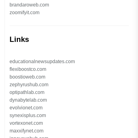
brandaroweb.com
zoomifyit.com
Links
educationalnewsupdates.com
flexiboostco.com
boostioweb.com
zephyrushub.com
optipathlab.com
dynabytelab.com
evolvionet.com
synexisplus.com
vortexonet.com
maxxifynet.com