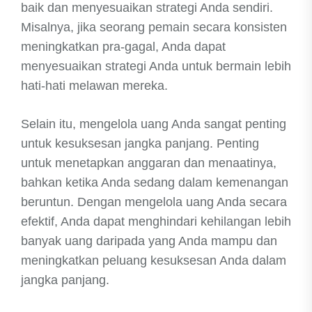
baik dan menyesuaikan strategi Anda sendiri.
Misalnya, jika seorang pemain secara konsisten
meningkatkan pra-gagal, Anda dapat
menyesuaikan strategi Anda untuk bermain lebih
hati-hati melawan mereka.
Selain itu, mengelola uang Anda sangat penting
untuk kesuksesan jangka panjang. Penting
untuk menetapkan anggaran dan menaatinya,
bahkan ketika Anda sedang dalam kemenangan
beruntun. Dengan mengelola uang Anda secara
efektif, Anda dapat menghindari kehilangan lebih
banyak uang daripada yang Anda mampu dan
meningkatkan peluang kesuksesan Anda dalam
jangka panjang.