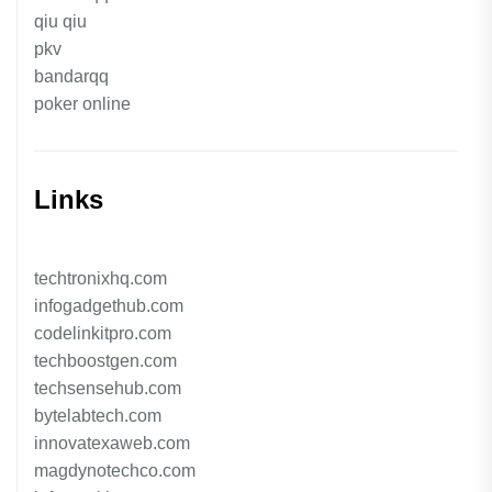
qiu qiu
pkv
bandarqq
poker online
Links
techtronixhq.com
infogadgethub.com
codelinkitpro.com
techboostgen.com
techsensehub.com
bytelabtech.com
innovatexaweb.com
magdynotechco.com