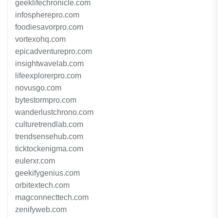
geeklifechronicle.com
infospherepro.com
foodiesavorpro.com
vortexohq.com
epicadventurepro.com
insightwavelab.com
lifeexplorerpro.com
novusgo.com
bytestormpro.com
wanderlustchrono.com
culturetrendlab.com
trendsensehub.com
ticktockenigma.com
eulerxr.com
geekifygenius.com
orbitextech.com
magconnecttech.com
zenifyweb.com