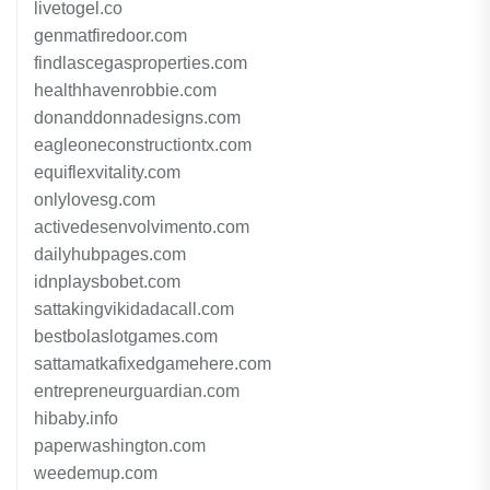
livetogel.co
genmatfiredoor.com
findlascegasproperties.com
healthhavenrobbie.com
donanddonnadesigns.com
eagleoneconstructiontx.com
equiflexvitality.com
onlylovesg.com
activedesenvolvimento.com
dailyhubpages.com
idnplaysbobet.com
sattakingvikidadacall.com
bestbolaslotgames.com
sattamatkafixedgamehere.com
entrepreneurguardian.com
hibaby.info
paperwashington.com
weedemup.com