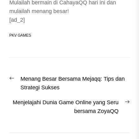
Mulailah bermain di CahayaQQ hari ini dan
mulailah menang besar!
[ad_2]
PKV GAMES
Post
Previous
Menang Besar Bersama Mejaqq: Tips dan
navigation
post:
Strategi Sukses
Nex
Menjelajahi Dunia Game Online yang Seru
post
bersama ZoyaQQ