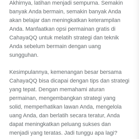
Akhirnya, latihan menjadi sempurna. Semakin
banyak Anda bermain, semakin banyak Anda
akan belajar dan meningkatkan keterampilan
Anda. Manfaatkan opsi permainan gratis di
CahayaQQ untuk melatih strategi dan teknik
Anda sebelum bermain dengan uang
sungguhan.
Kesimpulannya, kemenangan besar bersama
CahayaQQ bisa dicapai dengan tips dan strategi
yang tepat. Dengan memahami aturan
permainan, mengembangkan strategi yang
solid, memperhatikan lawan Anda, mengelola
uang Anda, dan berlatih secara teratur, Anda
dapat meningkatkan peluang sukses dan
menjadi yang teratas. Jadi tunggu apa lagi?