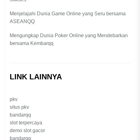
Menjelajahi Dunia Game Online yang Seru bersama
ASEANQQ
Mengungkap Dunia Poker Online yang Mendebarkan
bersama Kembarqq
LINK LAINNYA
pkv
situs pkv
bandarqq
slot terpercaya
demo slot gacor
bandarqq