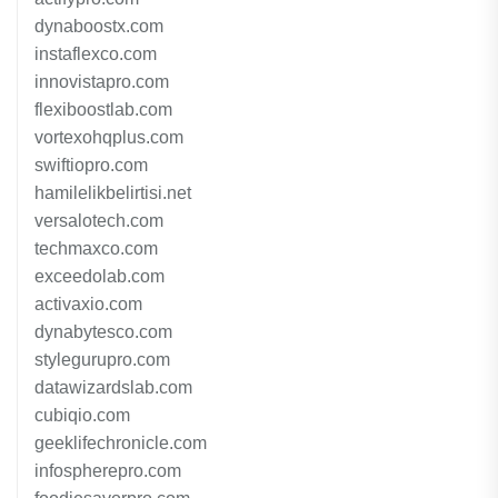
dynaboostx.com
instaflexco.com
innovistapro.com
flexiboostlab.com
vortexohqplus.com
swiftiopro.com
hamilelikbelirtisi.net
versalotech.com
techmaxco.com
exceedolab.com
activaxio.com
dynabytesco.com
stylegurupro.com
datawizardslab.com
cubiqio.com
geeklifechronicle.com
infospherepro.com