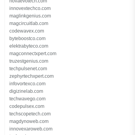
novaevotech.com
innovextechco.com
maglinkgenius.com
magcircuitlab.com
codewavex.com
byteboostco.com
elektrabyteco.com
magconnectxpert.com
truzestgenius.com
techpulsenet.com
zephyrtechxpert.com
infovortexco.com
digizinelab.com
techwavego.com
codepulsex.com
techscopetech.com
magdynoweb.com
innovexaroweb.com