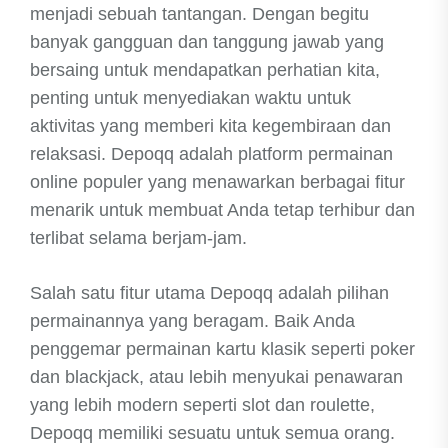
menjadi sebuah tantangan. Dengan begitu
banyak gangguan dan tanggung jawab yang
bersaing untuk mendapatkan perhatian kita,
penting untuk menyediakan waktu untuk
aktivitas yang memberi kita kegembiraan dan
relaksasi. Depoqq adalah platform permainan
online populer yang menawarkan berbagai fitur
menarik untuk membuat Anda tetap terhibur dan
terlibat selama berjam-jam.
Salah satu fitur utama Depoqq adalah pilihan
permainannya yang beragam. Baik Anda
penggemar permainan kartu klasik seperti poker
dan blackjack, atau lebih menyukai penawaran
yang lebih modern seperti slot dan roulette,
Depoqq memiliki sesuatu untuk semua orang.