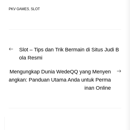
PKV GAMES
,
SLOT
Post
Previous
Slot – Tips dan Trik Bermain di Situs Judi B
navigation
post:
ola Resmi
Nex
Mengungkap Dunia WedeQQ yang Menyen
post
angkan: Panduan Utama Anda untuk Perma
inan Online