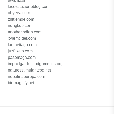
utyam.com
lacostituzioneblog.com
ohyeea.com
zhitiemoe.com
nungkub.com
anotherindian.com
xylemcider.com
taniaetiago.com
juzfitketo.com
pasomaga.com
impactgardencbdgummies.org
naturesstimulantcbd.net
nopalinaeuropa.com
biomagnify.net