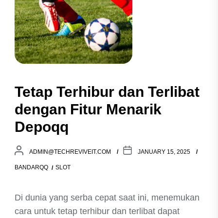
Tetap Terhibur dan Terlibat
dengan Fitur Menarik
Depoqq
ADMIN@TECHREVIVEIT.COM
JANUARY 15, 2025
BANDARQQ
SLOT
Di dunia yang serba cepat saat ini, menemukan
cara untuk tetap terhibur dan terlibat dapat