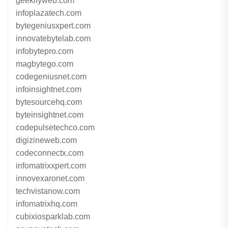
geekifyweb.com
infoplazatech.com
bytegeniusxpert.com
innovatebytelab.com
infobytepro.com
magbytego.com
codegeniusnet.com
infoinsightnet.com
bytesourcehq.com
byteinsightnet.com
codepulsetechco.com
digizineweb.com
codeconnectx.com
infomatrixxpert.com
innovexaronet.com
techvistanow.com
infomatrixhq.com
cubixiosparklab.com