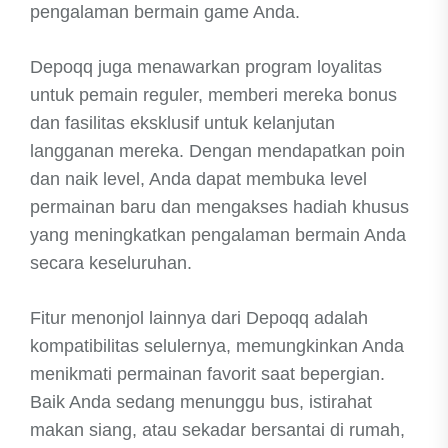
pengalaman bermain game Anda.
Depoqq juga menawarkan program loyalitas
untuk pemain reguler, memberi mereka bonus
dan fasilitas eksklusif untuk kelanjutan
langganan mereka. Dengan mendapatkan poin
dan naik level, Anda dapat membuka level
permainan baru dan mengakses hadiah khusus
yang meningkatkan pengalaman bermain Anda
secara keseluruhan.
Fitur menonjol lainnya dari Depoqq adalah
kompatibilitas selulernya, memungkinkan Anda
menikmati permainan favorit saat bepergian.
Baik Anda sedang menunggu bus, istirahat
makan siang, atau sekadar bersantai di rumah,