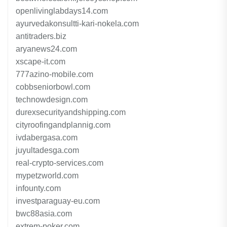
openlivinglabdays14.com
ayurvedakonsultti-kari-nokela.com
antitraders.biz
aryanews24.com
xscape-it.com
777azino-mobile.com
cobbseniorbowl.com
technowdesign.com
durexsecurityandshipping.com
cityroofingandplannig.com
ivdabergasa.com
juyultadesga.com
real-crypto-services.com
mypetzworld.com
infounty.com
investparaguay-eu.com
bwc88asia.com
extrem-poker.com