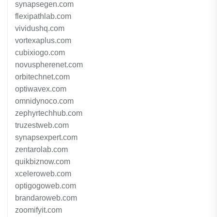
synapsegen.com
flexipathlab.com
vividushq.com
vortexaplus.com
cubixiogo.com
novuspherenet.com
orbitechnet.com
optiwavex.com
omnidynoco.com
zephyrtechhub.com
truzestweb.com
synapsexpert.com
zentarolab.com
quikbiznow.com
xceleroweb.com
optigogoweb.com
brandaroweb.com
zoomifyit.com