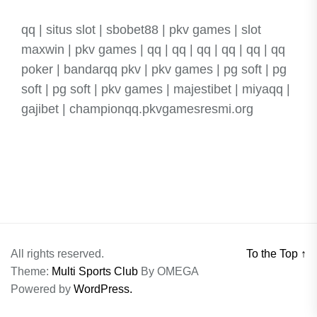
qq
|
situs slot
|
sbobet88
|
pkv games
|
slot
maxwin
|
pkv games
|
qq
|
qq
|
qq
|
qq
|
qq
|
qq
poker
|
bandarqq pkv
|
pkv games
|
pg soft
|
pg
soft
|
pg soft
|
pkv games
|
majestibet
|
miyaqq
|
gajibet
|
championqq.pkvgamesresmi.org
All rights reserved.
To the Top
↑
Theme:
Multi Sports Club
By
OMEGA
Powered by
WordPress.