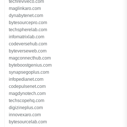
techreviveco.com
maglinkaro.com
dynabytenet.com
bytesourcepro.com
techspherelab.com
infomatrixlab.com
codeversehub.com
byteverseweb.com
magconnecthub.com
byteboostgenius.com
synapsegoplus.com
infopedianet.com
codepulsenet.com
magdynotech.com
techscopehq.com
digizineplus.com
innovexaro.com
bytesourcelab.com