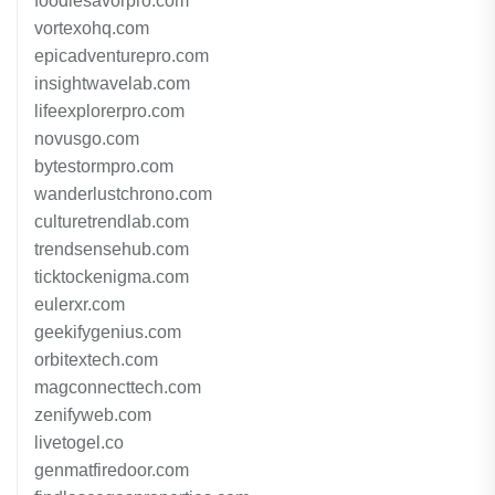
foodiesavorpro.com
vortexohq.com
epicadventurepro.com
insightwavelab.com
lifeexplorerpro.com
novusgo.com
bytestormpro.com
wanderlustchrono.com
culturetrendlab.com
trendsensehub.com
ticktockenigma.com
eulerxr.com
geekifygenius.com
orbitextech.com
magconnecttech.com
zenifyweb.com
livetogel.co
genmatfiredoor.com