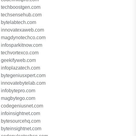
techboostgen.com
techsensehub.com
bytelabtech.com
innovatexaweb.com
magdynotechco.com
infosparkitnow.com
techvortexco.com
geekifyweb.com
infoplazatech.com
bytegeniusxpert.com
innovatebytelab.com
infobytepro.com
magbytego.com
codegeniusnet.com
infoinsightnet.com
bytesourcehq.com
byteinsightnet.com