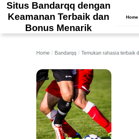
Situs Bandarqq dengan
Skip
to
Keamanan Terbaik dan
Home
the
Bonus Menarik
content
Home
Bandarqq
Temukan rahasia terbaik d