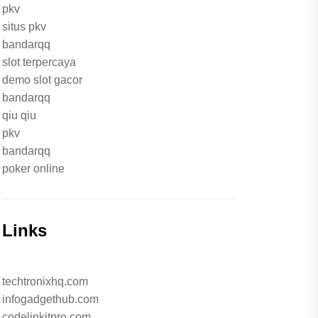
pkv
situs pkv
bandarqq
slot terpercaya
demo slot gacor
bandarqq
qiu qiu
pkv
bandarqq
poker online
Links
techtronixhq.com
infogadgethub.com
codelinkitpro.com