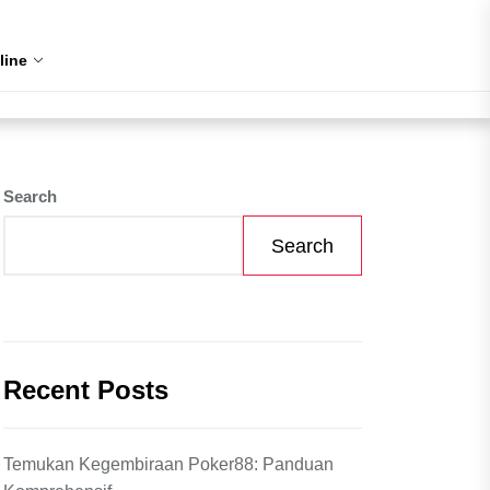
line
Search
Search
Recent Posts
Temukan Kegembiraan Poker88: Panduan