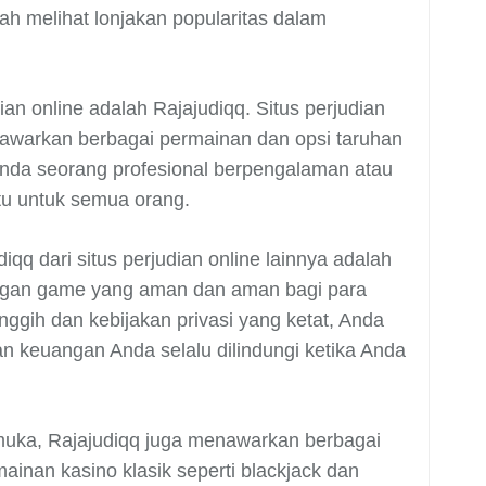
lah melihat lonjakan popularitas dalam
dian online adalah Rajajudiqq. Situs perjudian
enawarkan berbagai permainan dan opsi taruhan
Anda seorang profesional berpengalaman atau
tu untuk semua orang.
q dari situs perjudian online lainnya adalah
ngan game yang aman dan aman bagi para
ggih dan kebijakan privasi yang ketat, Anda
an keuangan Anda selalu dilindungi ketika Anda
muka, Rajajudiqq juga menawarkan berbagai
ainan kasino klasik seperti blackjack dan