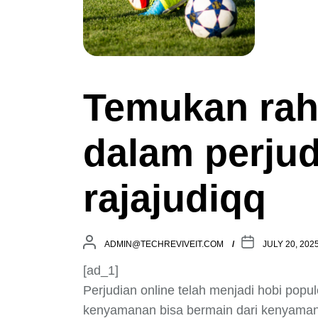
Temukan raha
dalam perjud
rajajudiqq
ADMIN@TECHREVIVEIT.COM
JULY 20, 202
[ad_1]
Perjudian online telah menjadi hobi popu
kenyamanan bisa bermain dari kenyaman