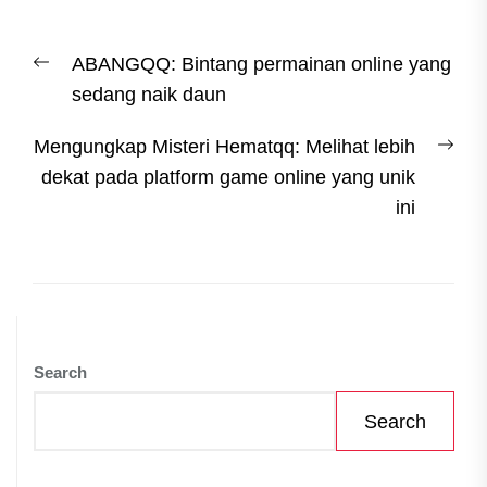
Post
Previous
ABANGQQ: Bintang permainan online yang
navigation
post:
sedang naik daun
Nex
Mengungkap Misteri Hematqq: Melihat lebih
post
dekat pada platform game online yang unik
ini
Search
Search