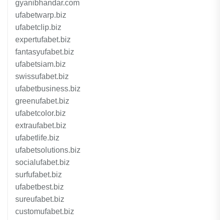
gyanibhandar.com
ufabetwarp.biz
ufabetclip.biz
expertufabet.biz
fantasyufabet.biz
ufabetsiam.biz
swissufabet.biz
ufabetbusiness.biz
greenufabet.biz
ufabetcolor.biz
extraufabet.biz
ufabetlife.biz
ufabetsolutions.biz
socialufabet.biz
surfufabet.biz
ufabetbest.biz
sureufabet.biz
customufabet.biz