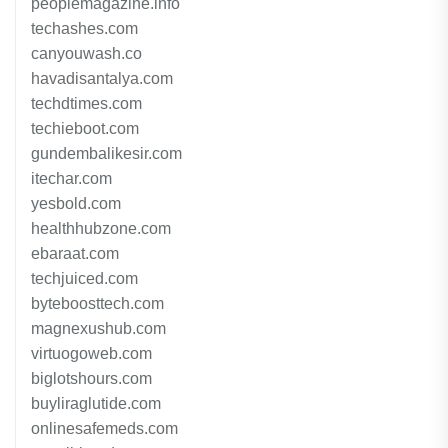
peoplemagazine.info
techashes.com
canyouwash.co
havadisantalya.com
techdtimes.com
techieboot.com
gundembalikesir.com
itechar.com
yesbold.com
healthhubzone.com
ebaraat.com
techjuiced.com
byteboosttech.com
magnexushub.com
virtuogoweb.com
biglotshours.com
buyliraglutide.com
onlinesafemeds.com