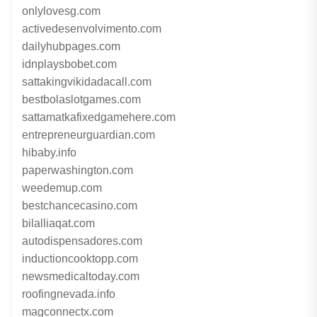
onlylovesg.com
activedesenvolvimento.com
dailyhubpages.com
idnplaysbobet.com
sattakingvikidadacall.com
bestbolaslotgames.com
sattamatkafixedgamehere.com
entrepreneurguardian.com
hibaby.info
paperwashington.com
weedemup.com
bestchancecasino.com
bilalliaqat.com
autodispensadores.com
inductioncooktopp.com
newsmedicaltoday.com
roofingnevada.info
magconnectx.com