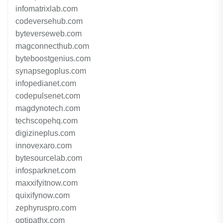
infomatrixlab.com
codeversehub.com
byteverseweb.com
magconnecthub.com
byteboostgenius.com
synapsegoplus.com
infopedianet.com
codepulsenet.com
magdynotech.com
techscopehq.com
digizineplus.com
innovexaro.com
bytesourcelab.com
infosparknet.com
maxxifyitnow.com
quixifynow.com
zephyruspro.com
optipathx.com