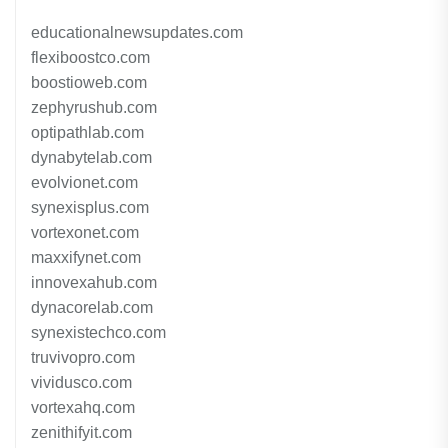
educationalnewsupdates.com
flexiboostco.com
boostioweb.com
zephyrushub.com
optipathlab.com
dynabytelab.com
evolvionet.com
synexisplus.com
vortexonet.com
maxxifynet.com
innovexahub.com
dynacorelab.com
synexistechco.com
truvivopro.com
vividusco.com
vortexahq.com
zenithifyit.com