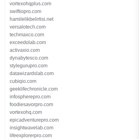
vortexohqplus.com
swiftiopro.com
hamilelikbelirtisi.net
versalotech.com
techmaxco.com
exceedolab.com
activaxio.com
dynabytesco.com
stylegurupro.com
datawizardslab.com
cubiqio.com
geeklifechronicle.com
infospherepro.com
foodiesavorpro.com
vortexohq.com
epicadventurepro.com
insightwavelab.com
lifeexplorerpro.com