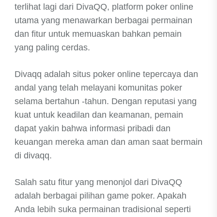
terlihat lagi dari DivaQQ, platform poker online
utama yang menawarkan berbagai permainan
dan fitur untuk memuaskan bahkan pemain
yang paling cerdas.
Divaqq adalah situs poker online tepercaya dan
andal yang telah melayani komunitas poker
selama bertahun -tahun. Dengan reputasi yang
kuat untuk keadilan dan keamanan, pemain
dapat yakin bahwa informasi pribadi dan
keuangan mereka aman dan aman saat bermain
di divaqq.
Salah satu fitur yang menonjol dari DivaQQ
adalah berbagai pilihan game poker. Apakah
Anda lebih suka permainan tradisional seperti