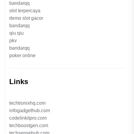
bandarqq
slot terpercaya
demo slot gacor
bandarqq
qiu qiu
pkv
bandarqq
poker online
Links
techtronixhq.com
infogadgethub.com
codelinkitpro.com
techboostgen.com
techsensehub.com