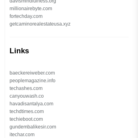
davismindfulness.org
millionairebyte.com
fortechday.com
getcaminorealestateusa.xyz
Links
baeckereiweber.com
peoplemagazine.info
techashes.com
canyouwash.co
havadisantalya.com
techdtimes.com
techieboot.com
gundembalikesir.com
itechar.com