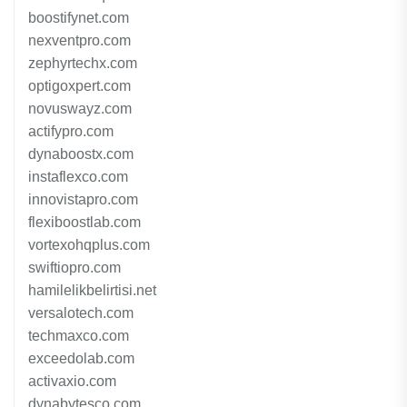
boostifynet.com
nexventpro.com
zephyrtechx.com
optigoxpert.com
novuswayz.com
actifypro.com
dynaboostx.com
instaflexco.com
innovistapro.com
flexiboostlab.com
vortexohqplus.com
swiftiopro.com
hamilelikbelirtisi.net
versalotech.com
techmaxco.com
exceedolab.com
activaxio.com
dynabytesco.com