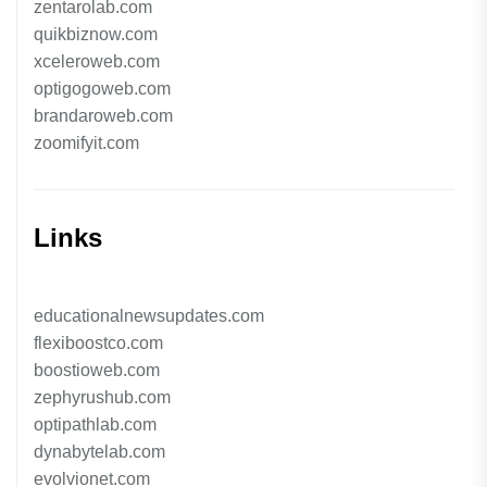
zentarolab.com
quikbiznow.com
xceleroweb.com
optigogoweb.com
brandaroweb.com
zoomifyit.com
Links
educationalnewsupdates.com
flexiboostco.com
boostioweb.com
zephyrushub.com
optipathlab.com
dynabytelab.com
evolvionet.com