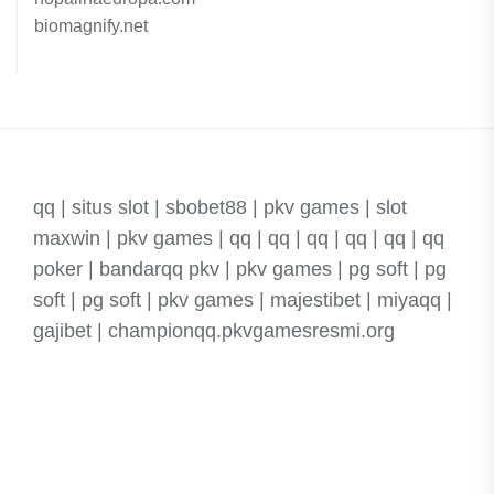
biomagnify.net
qq
|
situs slot
|
sbobet88
|
pkv games
|
slot
maxwin
|
pkv games
|
qq
|
qq
|
qq
|
qq
|
qq
|
qq
poker
|
bandarqq pkv
|
pkv games
|
pg soft
|
pg
soft
|
pg soft
|
pkv games
|
majestibet
|
miyaqq
|
gajibet
|
championqq.pkvgamesresmi.org