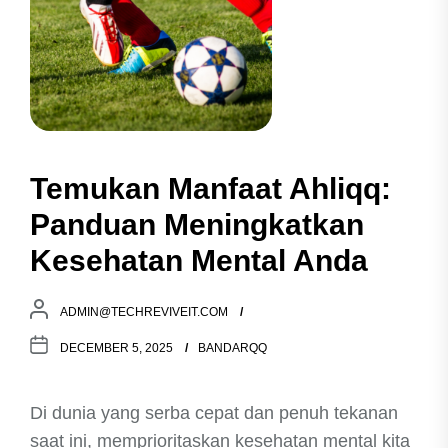
Temukan Manfaat Ahliqq:
Panduan Meningkatkan
Kesehatan Mental Anda
ADMIN@TECHREVIVEIT.COM
DECEMBER 5, 2025
BANDARQQ
Di dunia yang serba cepat dan penuh tekanan
saat ini, memprioritaskan kesehatan mental kita