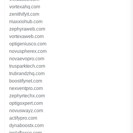
vortexahq.com
zenithifyit.com
maxxiohub.com
zephyraweb.com
vortexaweb.com
optigeniusco.com
novuspherex.com
novaevopro.com
trusparktech.com
trubrandzhq.com
boostifynet.com
nexventpro.com
zephyrtechx.com
optigoxpert.com
novuswayz.com
actifypro.com
dynaboostx.com
instaflexco.com