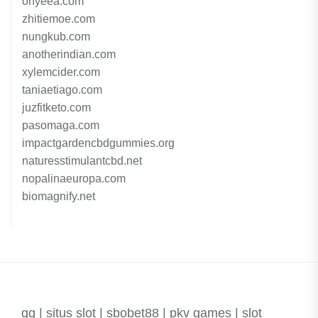
ohyeea.com
zhitiemoe.com
nungkub.com
anotherindian.com
xylemcider.com
taniaetiago.com
juzfitketo.com
pasomaga.com
impactgardencbdgummies.org
naturesstimulantcbd.net
nopalinaeuropa.com
biomagnify.net
qq
|
situs slot
|
sbobet88
|
pkv games
|
slot