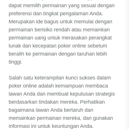
dapat memilih permainan yang sesuai dengan
preferensi dan tingkat pengalaman Anda.
Merupakan ide bagus untuk memulai dengan
permainan berisiko rendah atau memainkan
permainan uang untuk merasakan perangkat
lunak dan kecepatan poker online sebelum
beralih ke permainan dengan taruhan lebih
tinggi.
Salah satu keterampilan kunci sukses dalam
poker online adalah kemampuan membaca
lawan Anda dan membuat keputusan strategis
berdasarkan tindakan mereka. Perhatikan
bagaimana lawan Anda bertaruh dan
memainkan permainan mereka, dan gunakan
informasi ini untuk keuntungan Anda.