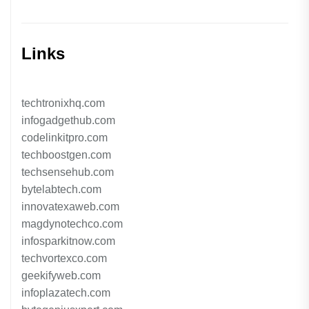
Links
techtronixhq.com
infogadgethub.com
codelinkitpro.com
techboostgen.com
techsensehub.com
bytelabtech.com
innovatexaweb.com
magdynotechco.com
infosparkitnow.com
techvortexco.com
geekifyweb.com
infoplazatech.com