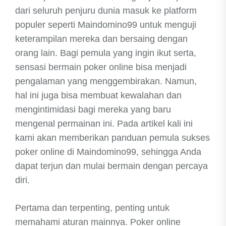
dari seluruh penjuru dunia masuk ke platform
populer seperti Maindomino99 untuk menguji
keterampilan mereka dan bersaing dengan
orang lain. Bagi pemula yang ingin ikut serta,
sensasi bermain poker online bisa menjadi
pengalaman yang menggembirakan. Namun,
hal ini juga bisa membuat kewalahan dan
mengintimidasi bagi mereka yang baru
mengenal permainan ini. Pada artikel kali ini
kami akan memberikan panduan pemula sukses
poker online di Maindomino99, sehingga Anda
dapat terjun dan mulai bermain dengan percaya
diri.
Pertama dan terpenting, penting untuk
memahami aturan mainnya. Poker online