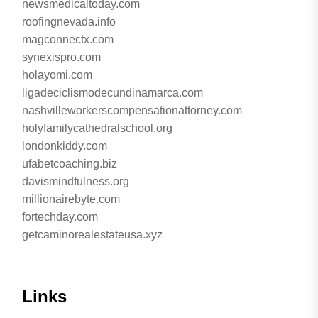
newsmedicaltoday.com
roofingnevada.info
magconnectx.com
synexispro.com
holayomi.com
ligadeciclismodecundinamarca.com
nashvilleworkerscompensationattorney.com
holyfamilycathedralschool.org
londonkiddy.com
ufabetcoaching.biz
davismindfulness.org
millionairebyte.com
fortechday.com
getcaminorealestateusa.xyz
Links