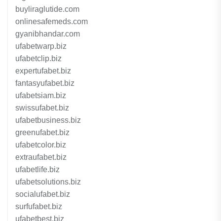
buyliraglutide.com
onlinesafemeds.com
gyanibhandar.com
ufabetwarp.biz
ufabetclip.biz
expertufabet.biz
fantasyufabet.biz
ufabetsiam.biz
swissufabet.biz
ufabetbusiness.biz
greenufabet.biz
ufabetcolor.biz
extraufabet.biz
ufabetlife.biz
ufabetsolutions.biz
socialufabet.biz
surfufabet.biz
ufabetbest.biz