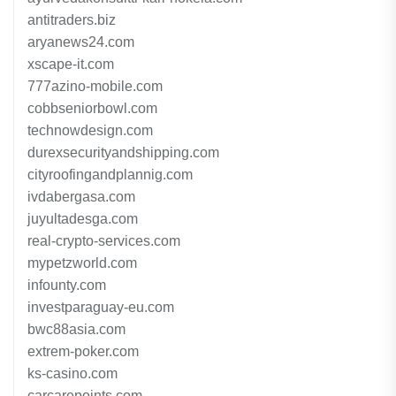
antitraders.biz
aryanews24.com
xscape-it.com
777azino-mobile.com
cobbseniorbowl.com
technowdesign.com
durexsecurityandshipping.com
cityroofingandplannig.com
ivdabergasa.com
juyultadesga.com
real-crypto-services.com
mypetzworld.com
infounty.com
investparaguay-eu.com
bwc88asia.com
extrem-poker.com
ks-casino.com
carcarepoints.com