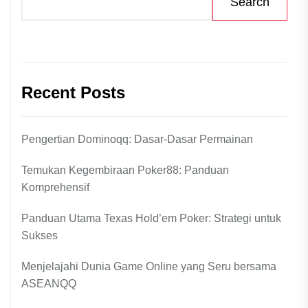
Search
Recent Posts
Pengertian Dominoqq: Dasar-Dasar Permainan
Temukan Kegembiraan Poker88: Panduan
Komprehensif
Panduan Utama Texas Hold’em Poker: Strategi untuk
Sukses
Menjelajahi Dunia Game Online yang Seru bersama
ASEANQQ