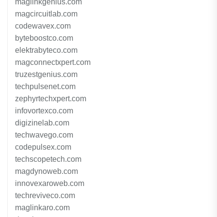
maglinkgenius.com
magcircuitlab.com
codewavex.com
byteboostco.com
elektrabyteco.com
magconnectxpert.com
truzestgenius.com
techpulsenet.com
zephyrtechxpert.com
infovortexco.com
digizinelab.com
techwavego.com
codepulsex.com
techscopetech.com
magdynoweb.com
innovexaroweb.com
techreviveco.com
maglinkaro.com