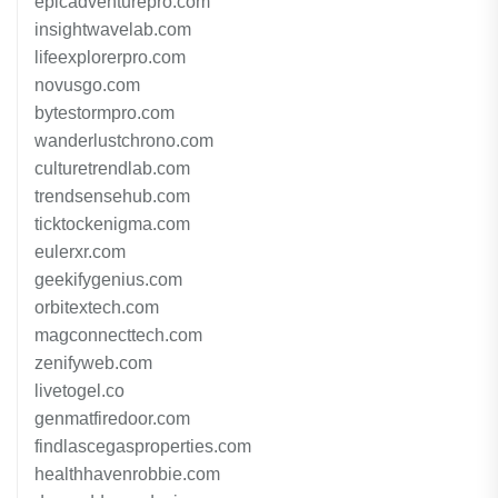
epicadventurepro.com
insightwavelab.com
lifeexplorerpro.com
novusgo.com
bytestormpro.com
wanderlustchrono.com
culturetrendlab.com
trendsensehub.com
ticktockenigma.com
eulerxr.com
geekifygenius.com
orbitextech.com
magconnecttech.com
zenifyweb.com
livetogel.co
genmatfiredoor.com
findlascegasproperties.com
healthhavenrobbie.com