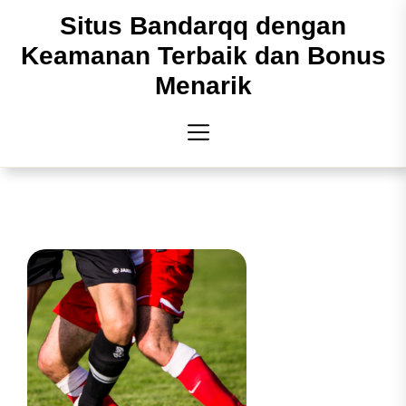
Skip
Situs Bandarqq dengan
to
Keamanan Terbaik dan Bonus
the
content
Menarik