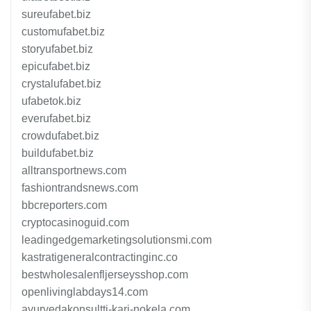
sureufabet.biz
customufabet.biz
storyufabet.biz
epicufabet.biz
crystalufabet.biz
ufabetok.biz
everufabet.biz
crowdufabet.biz
buildufabet.biz
alltransportnews.com
fashiontrandsnews.com
bbcreporters.com
cryptocasinoguid.com
leadingedgemarketingsolutionsmi.com
kastratigeneralcontractinginc.co
bestwholesalenfljerseysshop.com
openlivinglabdays14.com
ayurvedakonsultti-kari-nokela.com