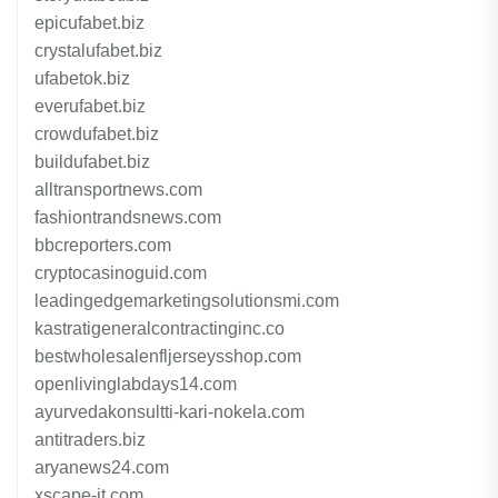
epicufabet.biz
crystalufabet.biz
ufabetok.biz
everufabet.biz
crowdufabet.biz
buildufabet.biz
alltransportnews.com
fashiontrandsnews.com
bbcreporters.com
cryptocasinoguid.com
leadingedgemarketingsolutionsmi.com
kastratigeneralcontractinginc.co
bestwholesalenfljerseysshop.com
openlivinglabdays14.com
ayurvedakonsultti-kari-nokela.com
antitraders.biz
aryanews24.com
xscape-it.com