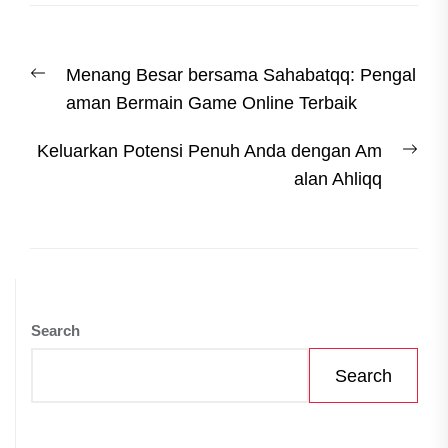
Post
Previous
Menang Besar bersama Sahabatqq: Pengal
navigation
post:
aman Bermain Game Online Terbaik
Nex
Keluarkan Potensi Penuh Anda dengan Am
post
alan Ahliqq
Search
Search