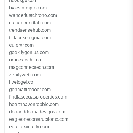
novusgo.com
bytestormpro.com
wanderlustchrono.com
culturetrendlab.com
trendsensehub.com
ticktockenigma.com
eulerxr.com
geekifygenius.com
orbitextech.com
magconnecttech.com
zenifyweb.com
livetogel.co
genmatfiredoor.com
findlascegasproperties.com
healthhavenrobbie.com
donanddonnadesigns.com
eagleoneconstructiontx.com
equiflexvitality.com