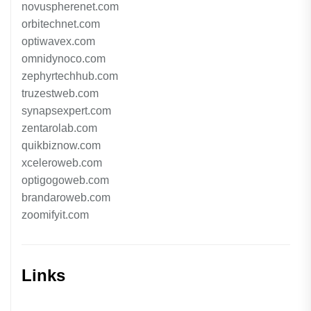
novuspherenet.com
orbitechnet.com
optiwavex.com
omnidynoco.com
zephyrtechhub.com
truzestweb.com
synapsexpert.com
zentarolab.com
quikbiznow.com
xceleroweb.com
optigogoweb.com
brandaroweb.com
zoomifyit.com
Links