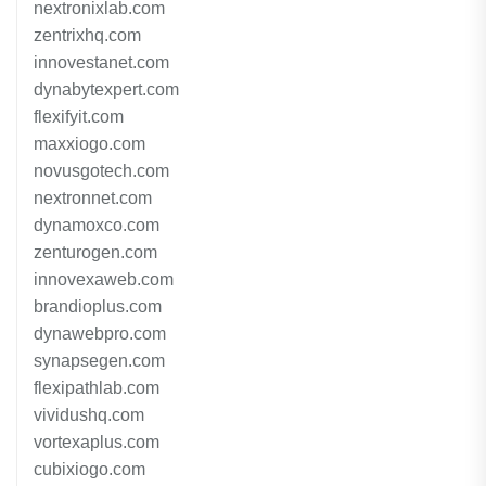
nextronixlab.com
zentrixhq.com
innovestanet.com
dynabytexpert.com
flexifyit.com
maxxiogo.com
novusgotech.com
nextronnet.com
dynamoxco.com
zenturogen.com
innovexaweb.com
brandioplus.com
dynawebpro.com
synapsegen.com
flexipathlab.com
vividushq.com
vortexaplus.com
cubixiogo.com