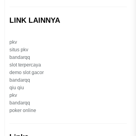
LINK LAINNYA
pkv
situs pkv
bandarqq
slot terpercaya
demo slot gacor
bandarqq
qiu qiu
pkv
bandarqq
poker online