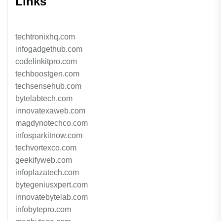
Links
techtronixhq.com
infogadgethub.com
codelinkitpro.com
techboostgen.com
techsensehub.com
bytelabtech.com
innovatexaweb.com
magdynotechco.com
infosparkitnow.com
techvortexco.com
geekifyweb.com
infoplazatech.com
bytegeniusxpert.com
innovatebytelab.com
infobytepro.com