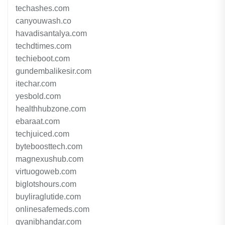
techashes.com
canyouwash.co
havadisantalya.com
techdtimes.com
techieboot.com
gundembalikesir.com
itechar.com
yesbold.com
healthhubzone.com
ebaraat.com
techjuiced.com
byteboosttech.com
magnexushub.com
virtuogoweb.com
biglotshours.com
buyliraglutide.com
onlinesafemeds.com
gyanibhandar.com