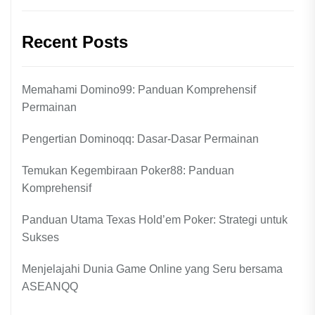
Recent Posts
Memahami Domino99: Panduan Komprehensif
Permainan
Pengertian Dominoqq: Dasar-Dasar Permainan
Temukan Kegembiraan Poker88: Panduan
Komprehensif
Panduan Utama Texas Hold’em Poker: Strategi untuk
Sukses
Menjelajahi Dunia Game Online yang Seru bersama
ASEANQQ