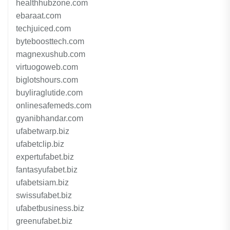
healthhubzone.com
ebaraat.com
techjuiced.com
byteboosttech.com
magnexushub.com
virtuogoweb.com
biglotshours.com
buyliraglutide.com
onlinesafemeds.com
gyanibhandar.com
ufabetwarp.biz
ufabetclip.biz
expertufabet.biz
fantasyufabet.biz
ufabetsiam.biz
swissufabet.biz
ufabetbusiness.biz
greenufabet.biz