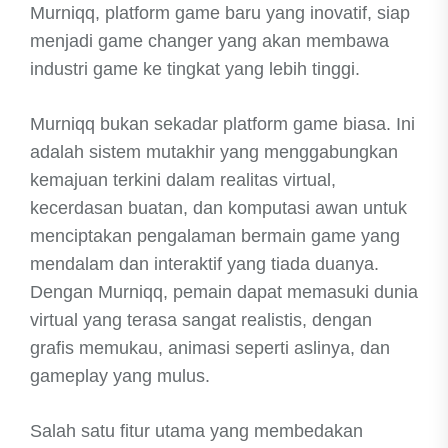
Murniqq, platform game baru yang inovatif, siap
menjadi game changer yang akan membawa
industri game ke tingkat yang lebih tinggi.
Murniqq bukan sekadar platform game biasa. Ini
adalah sistem mutakhir yang menggabungkan
kemajuan terkini dalam realitas virtual,
kecerdasan buatan, dan komputasi awan untuk
menciptakan pengalaman bermain game yang
mendalam dan interaktif yang tiada duanya.
Dengan Murniqq, pemain dapat memasuki dunia
virtual yang terasa sangat realistis, dengan
grafis memukau, animasi seperti aslinya, dan
gameplay yang mulus.
Salah satu fitur utama yang membedakan