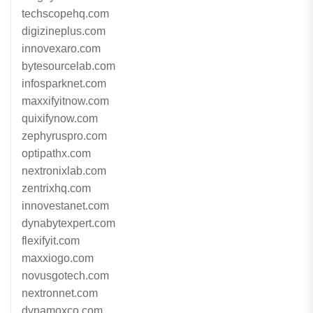
techscopehq.com
digizineplus.com
innovexaro.com
bytesourcelab.com
infosparknet.com
maxxifyitnow.com
quixifynow.com
zephyruspro.com
optipathx.com
nextronixlab.com
zentrixhq.com
innovestanet.com
dynabytexpert.com
flexifyit.com
maxxiogo.com
novusgotech.com
nextronnet.com
dynamoxco.com