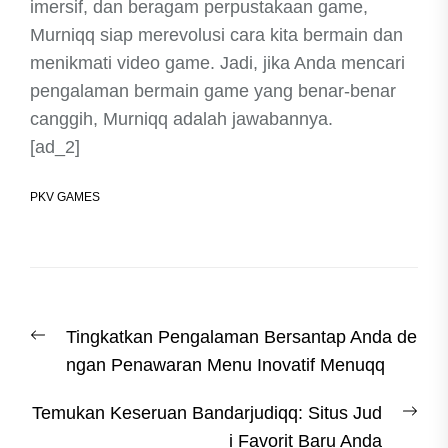
imersif, dan beragam perpustakaan game,
Murniqq siap merevolusi cara kita bermain dan
menikmati video game. Jadi, jika Anda mencari
pengalaman bermain game yang benar-benar
canggih, Murniqq adalah jawabannya.
[ad_2]
PKV GAMES
Post
Previous
Tingkatkan Pengalaman Bersantap Anda de
navigation
post:
ngan Penawaran Menu Inovatif Menuqq
Nex
Temukan Keseruan Bandarjudiqq: Situs Jud
post
i Favorit Baru Anda