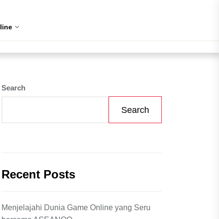
line
Search
Search
Recent Posts
Menjelajahi Dunia Game Online yang Seru