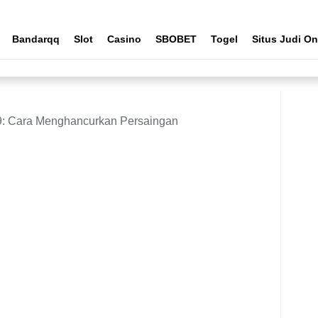
Bandarqq
Slot
Casino
SBOBET
Togel
Situs Judi On
: Cara Menghancurkan Persaingan