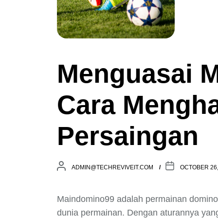
Menguasai M
Cara Mengh
Persaingan
ADMIN@TECHREVIVEIT.COM
OCTOBER 26,
Maindomino99 adalah permainan domino 
dunia permainan. Dengan aturannya yan