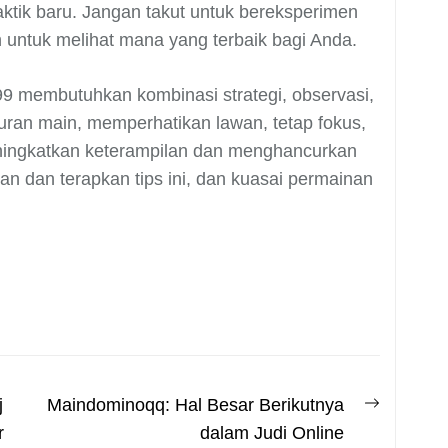
aktik baru. Jangan takut untuk bereksperimen
 untuk melihat mana yang terbaik bagi Anda.
 membutuhkan kombinasi strategi, observasi,
uran main, memperhatikan lawan, tetap fokus,
meningkatkan keterampilan dan menghancurkan
an dan terapkan tips ini, dan kuasai permainan
Next
j
Maindominoqq: Hal Besar Berikutnya
post:
r
dalam Judi Online