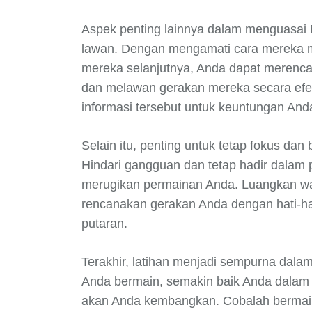
Aspek penting lainnya dalam menguasai
lawan. Dengan mengamati cara mereka 
mereka selanjutnya, Anda dapat merencan
dan melawan gerakan mereka secara efek
informasi tersebut untuk keuntungan And
Selain itu, penting untuk tetap fokus dan
Hindari gangguan dan tetap hadir dalam 
merugikan permainan Anda. Luangkan wa
rencanakan gerakan Anda dengan hati-ha
putaran.
Terakhir, latihan menjadi sempurna da
Anda bermain, semakin baik Anda dalam 
akan Anda kembangkan. Cobalah bermai