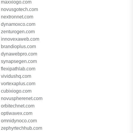
maxxiogo.com
novusgotech.com
nextronnet.com
dynamoxco.com
zenturogen.com
innovexaweb.com
brandioplus.com
dynawebpro.com
synapsegen.com
flexipathlab.com
vividushq.com
vortexaplus.com
cubixiogo.com
novuspherenet.com
orbitechnet.com
optiwavex.com
omnidynoco.com
zephyrtechhub.com