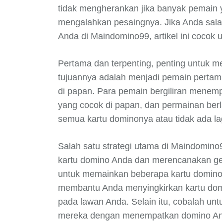
tidak mengherankan jika banyak pemain 
mengalahkan pesaingnya. Jika Anda sala
Anda di Maindomino99, artikel ini cocok 
Pertama dan terpenting, penting untuk 
tujuannya adalah menjadi pemain perta
di papan. Para pemain bergiliran menem
yang cocok di papan, dan permainan ber
semua kartu dominonya atau tidak ada la
Salah satu strategi utama di Maindomin
kartu domino Anda dan merencanakan ger
untuk memainkan beberapa kartu domino 
membantu Anda menyingkirkan kartu dom
pada lawan Anda. Selain itu, cobalah u
mereka dengan menempatkan domino Anda