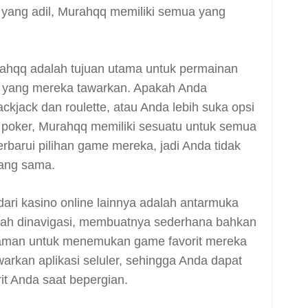
 yang adil, Murahqq memiliki semua yang
ahqq adalah tujuan utama untuk permainan
n yang mereka tawarkan. Apakah Anda
ckjack dan roulette, atau Anda lebih suka opsi
an poker, Murahqq memiliki sesuatu untuk semua
rbarui pilihan game mereka, jadi Anda tidak
ang sama.
ri kasino online lainnya adalah antarmuka
dah dinavigasi, membuatnya sederhana bahkan
alaman untuk menemukan game favorit mereka
rkan aplikasi seluler, sehingga Anda dapat
t Anda saat bepergian.