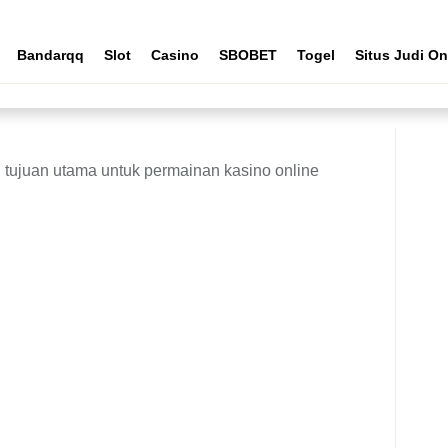
Bandarqq
Slot
Casino
SBOBET
Togel
Situs Judi On
tujuan utama untuk permainan kasino online