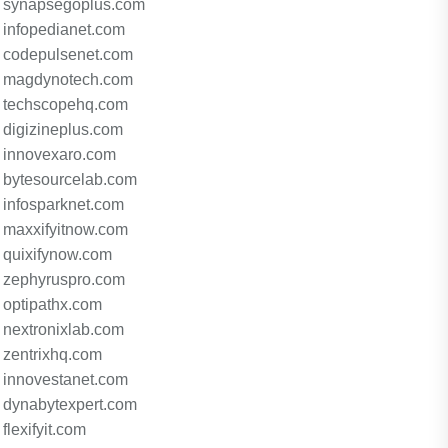
synapsegoplus.com
infopedianet.com
codepulsenet.com
magdynotech.com
techscopehq.com
digizineplus.com
innovexaro.com
bytesourcelab.com
infosparknet.com
maxxifyitnow.com
quixifynow.com
zephyruspro.com
optipathx.com
nextronixlab.com
zentrixhq.com
innovestanet.com
dynabytexpert.com
flexifyit.com