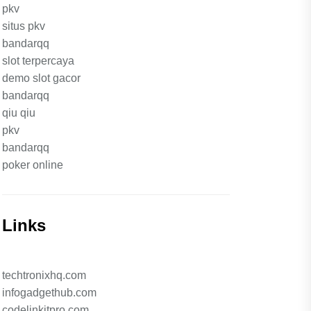
pkv
situs pkv
bandarqq
slot terpercaya
demo slot gacor
bandarqq
qiu qiu
pkv
bandarqq
poker online
Links
techtronixhq.com
infogadgethub.com
codelinkitpro.com