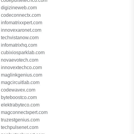
codepulsetechco.com
digizineweb.com
codeconnectx.com
infomatrixxpert.com
innovexaronet.com
techvistanow.com
infomatrixhq.com
cubixiosparklab.com
novaevotech.com
innovextechco.com
maglinkgenius.com
magcircuitlab.com
codewavex.com
byteboostco.com
elektrabyteco.com
magconnectxpert.com
truzestgenius.com
techpulsenet.com