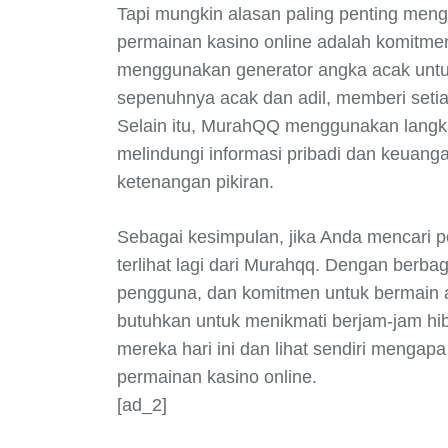
Tapi mungkin alasan paling penting meng
permainan kasino online adalah komitme
menggunakan generator angka acak un
sepenuhnya acak dan adil, memberi set
Selain itu, MurahQQ menggunakan langk
melindungi informasi pribadi dan keuan
ketenangan pikiran.
Sebagai kesimpulan, jika Anda mencari p
terlihat lagi dari Murahqq. Dengan ber
pengguna, dan komitmen untuk bermain 
butuhkan untuk menikmati berjam-jam hi
mereka hari ini dan lihat sendiri menga
permainan kasino online.
[ad_2]