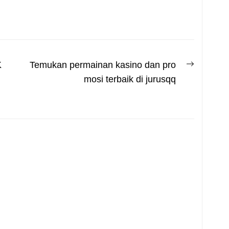
Next
K
Temukan permainan kasino dan pro
post:
mosi terbaik di jurusqq