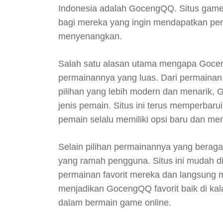
Indonesia adalah GocengQQ. Situs game 
bagi mereka yang ingin mendapatkan pe
menyenangkan.
Salah satu alasan utama mengapa Goceng
permainannya yang luas. Dari permainan 
pilihan yang lebih modern dan menarik,
jenis pemain. Situs ini terus memperbar
pemain selalu memiliki opsi baru dan mena
Selain pilihan permainannya yang bera
yang ramah pengguna. Situs ini mudah
permainan favorit mereka dan langsung 
menjadikan GocengQQ favorit baik di k
dalam bermain game online.