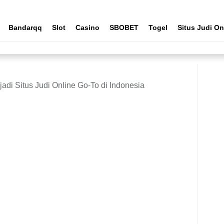
Bandarqq
Slot
Casino
SBOBET
Togel
Situs Judi On
i Situs Judi Online Go-To di Indonesia