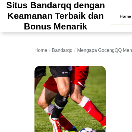
Situs Bandarqq dengan
Skip
to
Keamanan Terbaik dan
Home
the
Bonus Menarik
content
Home
Bandarqq
Mengapa GocengQQ Menjad