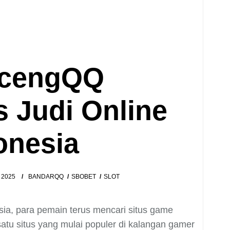
ocengQQ
s Judi Online
onesia
 2025
BANDARQQ
SBOBET
SLOT
ia, para pemain terus mencari situs game
satu situs yang mulai populer di kalangan gamer