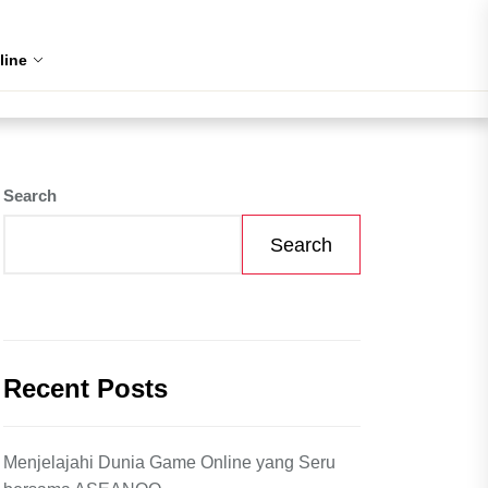
line
Search
Search
Recent Posts
Menjelajahi Dunia Game Online yang Seru