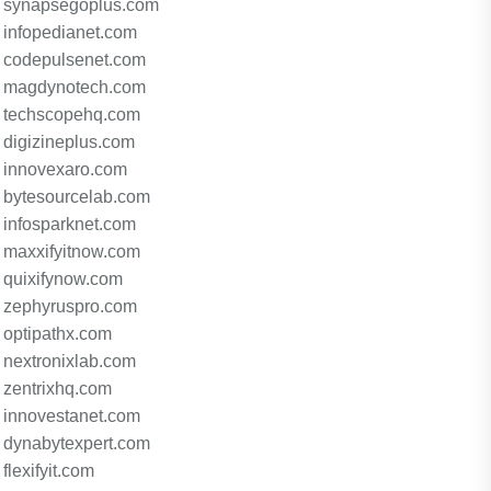
synapsegoplus.com
infopedianet.com
codepulsenet.com
magdynotech.com
techscopehq.com
digizineplus.com
innovexaro.com
bytesourcelab.com
infosparknet.com
maxxifyitnow.com
quixifynow.com
zephyruspro.com
optipathx.com
nextronixlab.com
zentrixhq.com
innovestanet.com
dynabytexpert.com
flexifyit.com