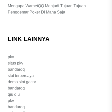
Mengapa WarnetQQ Menjadi Tujuan Tujuan
Penggemar Poker Di Mana Saja
LINK LAINNYA
pkv
situs pkv
bandarqq
slot terpercaya
demo slot gacor
bandarqq
qiu qiu
pkv
bandarqq