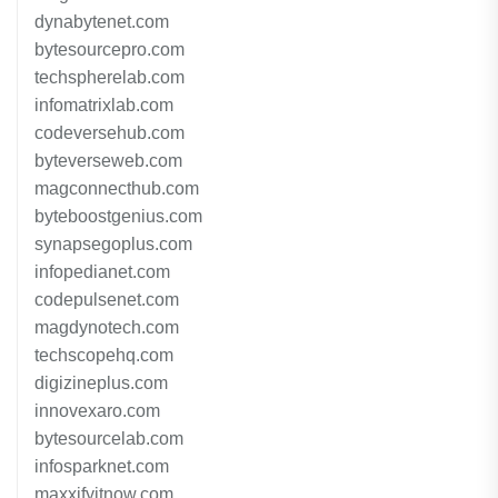
dynabytenet.com
bytesourcepro.com
techspherelab.com
infomatrixlab.com
codeversehub.com
byteverseweb.com
magconnecthub.com
byteboostgenius.com
synapsegoplus.com
infopedianet.com
codepulsenet.com
magdynotech.com
techscopehq.com
digizineplus.com
innovexaro.com
bytesourcelab.com
infosparknet.com
maxxifyitnow.com