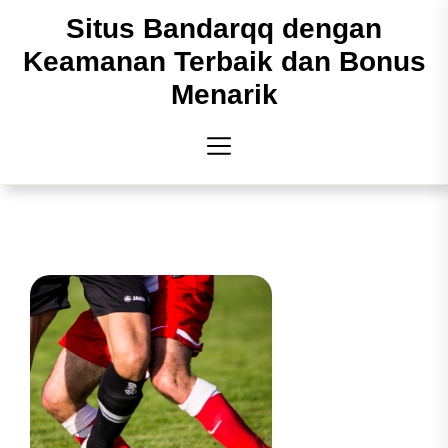
Skip
Situs Bandarqq dengan
to
Keamanan Terbaik dan Bonus
the
content
Menarik