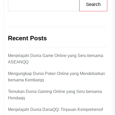
Search
Recent Posts
Menjelajahi Dunia Game Online yang Seru bersama
ASEANQQ
Mengungkap Dunia Poker Online yang Mendebarkan
bersama Kembarqq
Temukan Dunia Gaming Online yang Seru bersama
Hondaqq
Menjelajahi Dunia DanaQQ: Tinjauan Komprehensif