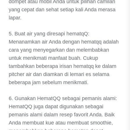
dompet atau mobil Anda untuk pilihan camilan
yang cepat dan sehat setiap kali Anda merasa
lapar.
5. Buat air yang diresapi hematqQ:
Menanamkan air Anda dengan hematqq adalah
cara yang menyegarkan dan melembabkan
untuk menikmati manfaat buah. Cukup
tambahkan beberapa irisan hematqq ke dalam
pitcher air dan diamkan di lemari es selama
beberapa jam sebelum menikmati.
6. Gunakan HematQQ sebagai pemanis alami:
HematQQ juga dapat digunakan sebagai
pemanis alami dalam resep favorit Anda. Baik
Anda membuat kue atau membuat smoothie,