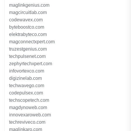
maglinkgenius.com
magcircuitlab.com
codewavex.com
byteboostco.com
elektrabyteco.com
magconnectxpert.com
truzestgenius.com
techpulsenet.com
zephyrtechxpert.com
infovortexco.com
digizinelab.com
techwavego.com
codepulsex.com
techscopetech.com
magdynoweb.com
innovexaroweb.com
techreviveco.com
maglinkaro.com