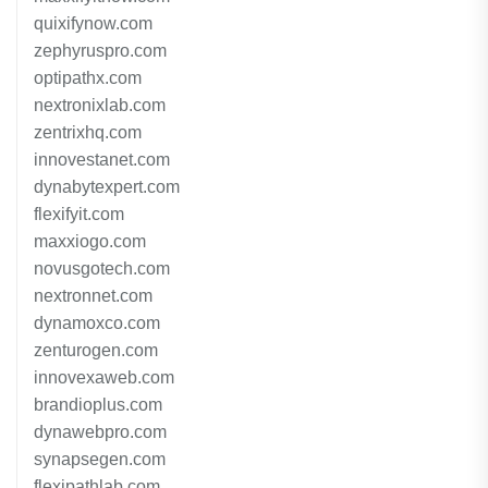
quixifynow.com
zephyruspro.com
optipathx.com
nextronixlab.com
zentrixhq.com
innovestanet.com
dynabytexpert.com
flexifyit.com
maxxiogo.com
novusgotech.com
nextronnet.com
dynamoxco.com
zenturogen.com
innovexaweb.com
brandioplus.com
dynawebpro.com
synapsegen.com
flexipathlab.com