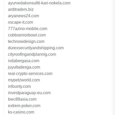
ayurvedakonsultti-kari-nokela.com
antitraders.biz
aryanews24.com
xscape-it.com
777azino-mobile.com
cobbseniorbowl.com
technowdesign.com
durexsecurityandshipping.com
cityroofingandplannig.com
ivdabergasa.com
juyultadesga.com
real-crypto-services.com
mypetzworld.com
infounty.com
investparaguay-eu.com
bwc88asia.com
extrem-poker.com
ks-casino.com