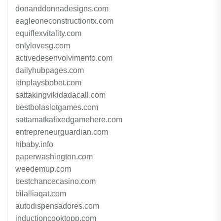
donanddonnadesigns.com
eagleoneconstructiontx.com
equiflexvitality.com
onlylovesg.com
activedesenvolvimento.com
dailyhubpages.com
idnplaysbobet.com
sattakingvikidadacall.com
bestbolaslotgames.com
sattamatkafixedgamehere.com
entrepreneurguardian.com
hibaby.info
paperwashington.com
weedemup.com
bestchancecasino.com
bilalliaqat.com
autodispensadores.com
inductioncooktopp.com