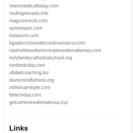
newsmedicaltoday.com
roofingnevada.info
magconnectx.com
synexispro.com
holayomi.com
ligadeciclismodecundinamarca.com
nashvilleworkerscompensationattorney.com
holyfamilycathedralschool.org
londonkiddy.com
ufabetcoaching.biz
davismindfulness.org
millionairebyte.com
fortechday.com
getcaminorealestateusa.xyz
Links