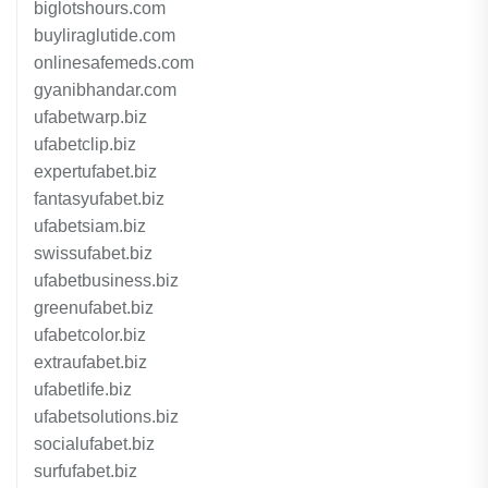
biglotshours.com
buyliraglutide.com
onlinesafemeds.com
gyanibhandar.com
ufabetwarp.biz
ufabetclip.biz
expertufabet.biz
fantasyufabet.biz
ufabetsiam.biz
swissufabet.biz
ufabetbusiness.biz
greenufabet.biz
ufabetcolor.biz
extraufabet.biz
ufabetlife.biz
ufabetsolutions.biz
socialufabet.biz
surfufabet.biz