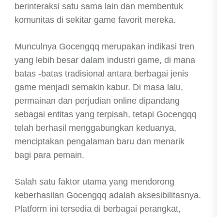
berinteraksi satu sama lain dan membentuk
komunitas di sekitar game favorit mereka.
Munculnya Gocengqq merupakan indikasi tren
yang lebih besar dalam industri game, di mana
batas -batas tradisional antara berbagai jenis
game menjadi semakin kabur. Di masa lalu,
permainan dan perjudian online dipandang
sebagai entitas yang terpisah, tetapi Gocengqq
telah berhasil menggabungkan keduanya,
menciptakan pengalaman baru dan menarik
bagi para pemain.
Salah satu faktor utama yang mendorong
keberhasilan Gocengqq adalah aksesibilitasnya.
Platform ini tersedia di berbagai perangkat,