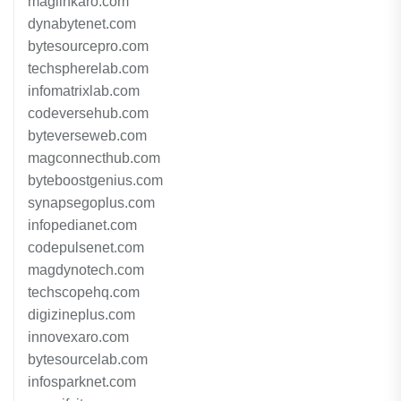
maglinkaro.com
dynabytenet.com
bytesourcepro.com
techspherelab.com
infomatrixlab.com
codeversehub.com
byteverseweb.com
magconnecthub.com
byteboostgenius.com
synapsegoplus.com
infopedianet.com
codepulsenet.com
magdynotech.com
techscopehq.com
digizineplus.com
innovexaro.com
bytesourcelab.com
infosparknet.com