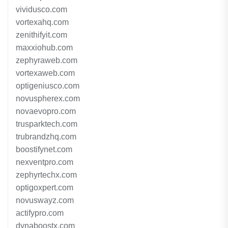
vividusco.com
vortexahq.com
zenithifyit.com
maxxiohub.com
zephyraweb.com
vortexaweb.com
optigeniusco.com
novuspherex.com
novaevopro.com
trusparktech.com
trubrandzhq.com
boostifynet.com
nexventpro.com
zephyrtechx.com
optigoxpert.com
novuswayz.com
actifypro.com
dynaboostx.com