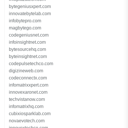
bytegeniusxpert.com
innovatebytelab.com
infobytepro.com
magbytego.com
codegeniusnet.com
infoinsightnet.com
bytesourcehq.com
byteinsightnet.com
codepulsetechco.com
digizineweb.com
codeconnectx.com
infomatrixxpert.com
innovexaronet.com
techvistanow.com
infomatrixhq.com
cubixiosparklab.com
novaevotech.com
innovextechco.com