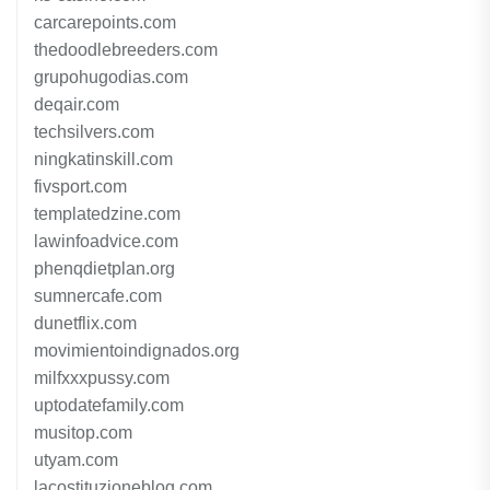
carcarepoints.com
thedoodlebreeders.com
grupohugodias.com
deqair.com
techsilvers.com
ningkatinskill.com
fivsport.com
templatedzine.com
lawinfoadvice.com
phenqdietplan.org
sumnercafe.com
dunetflix.com
movimientoindignados.org
milfxxxpussy.com
uptodatefamily.com
musitop.com
utyam.com
lacostituzioneblog.com