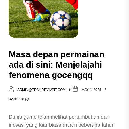
Masa depan permainan
ada di sini: Menjelajahi
fenomena gocengqq
ADMIN@TECHREVIVEIT.COM
MAY 4, 2025
BANDARQQ
Dunia game telah melihat pertumbuhan dan
inovasi yang luar biasa dalam beberapa tahun