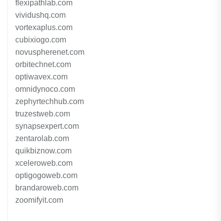
flexipathlab.com
vividushq.com
vortexaplus.com
cubixiogo.com
novuspherenet.com
orbitechnet.com
optiwavex.com
omnidynoco.com
zephyrtechhub.com
truzestweb.com
synapsexpert.com
zentarolab.com
quikbiznow.com
xceleroweb.com
optigogoweb.com
brandaroweb.com
zoomifyit.com