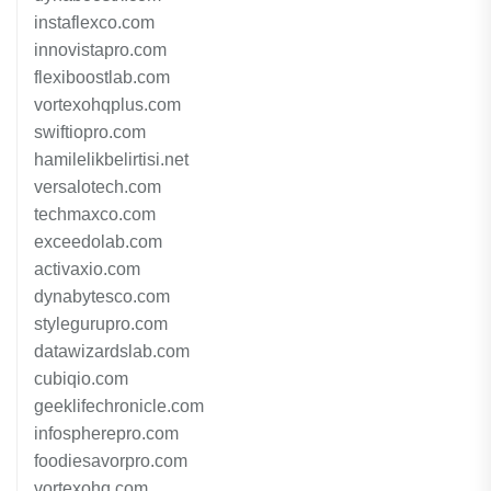
instaflexco.com
innovistapro.com
flexiboostlab.com
vortexohqplus.com
swiftiopro.com
hamilelikbelirtisi.net
versalotech.com
techmaxco.com
exceedolab.com
activaxio.com
dynabytesco.com
stylegurupro.com
datawizardslab.com
cubiqio.com
geeklifechronicle.com
infospherepro.com
foodiesavorpro.com
vortexohq.com