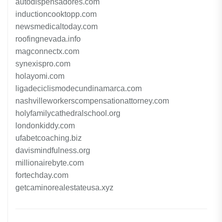
autodispensadores.com
inductioncooktopp.com
newsmedicaltoday.com
roofingnevada.info
magconnectx.com
synexispro.com
holayomi.com
ligadeciclismodecundinamarca.com
nashvilleworkerscompensationattorney.com
holyfamilycathedralschool.org
londonkiddy.com
ufabetcoaching.biz
davismindfulness.org
millionairebyte.com
fortechday.com
getcaminorealestateusa.xyz