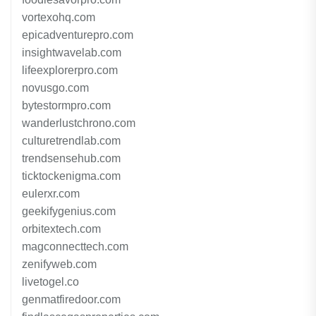
vortexohq.com
epicadventurepro.com
insightwavelab.com
lifeexplorerpro.com
novusgo.com
bytestormpro.com
wanderlustchrono.com
culturetrendlab.com
trendsensehub.com
ticktockenigma.com
eulerxr.com
geekifygenius.com
orbitextech.com
magconnecttech.com
zenifyweb.com
livetogel.co
genmatfiredoor.com