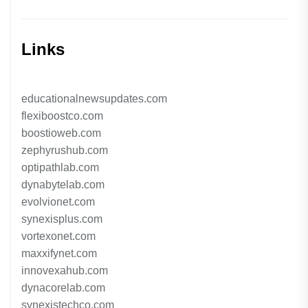
Links
educationalnewsupdates.com
flexiboostco.com
boostioweb.com
zephyrushub.com
optipathlab.com
dynabytelab.com
evolvionet.com
synexisplus.com
vortexonet.com
maxxifynet.com
innovexahub.com
dynacorelab.com
synexistechco.com