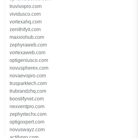
truvivopro.com
vividusco.com
vortexahq.com
zenithifyit.com
maxxiohub.com
zephyraweb.com
vortexaweb.com
optigeniusco.com
novuspherex.com
novaevopro.com
trusparktech.com
trubrandzhq.com
boostifynet.com
nexventpro.com
zephyrtechx.com
optigoxpert.com
novuswayz.com
actifypro.com