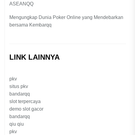
ASEANQQ
Mengungkap Dunia Poker Online yang Mendebarkan
bersama Kembarqq
LINK LAINNYA
pkv
situs pkv
bandarqq
slot terpercaya
demo slot gacor
bandarqq
qiu qiu
pkv