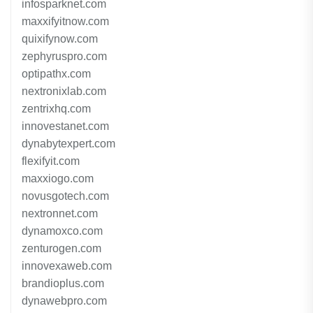
infosparknet.com
maxxifyitnow.com
quixifynow.com
zephyruspro.com
optipathx.com
nextronixlab.com
zentrixhq.com
innovestanet.com
dynabytexpert.com
flexifyit.com
maxxiogo.com
novusgotech.com
nextronnet.com
dynamoxco.com
zenturogen.com
innovexaweb.com
brandioplus.com
dynawebpro.com