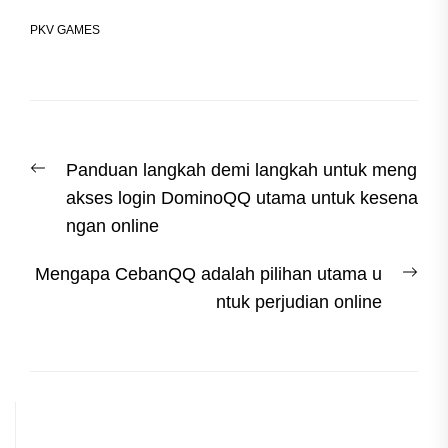
PKV GAMES
Post
Previous
Panduan langkah demi langkah untuk meng
navigation
post:
akses login DominoQQ utama untuk kesena
ngan online
Nex
Mengapa CebanQQ adalah pilihan utama u
post
ntuk perjudian online