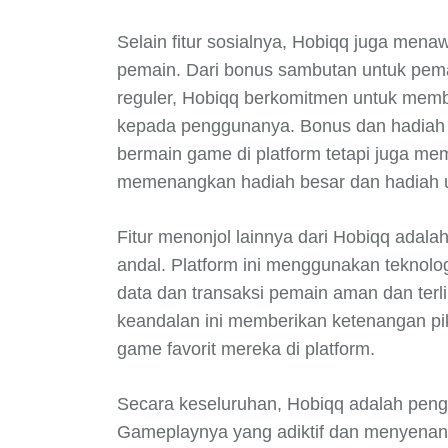
Selain fitur sosialnya, Hobiqq juga men
pemain. Dari bonus sambutan untuk pemai
reguler, Hobiqq berkomitmen untuk mem
kepada penggunanya. Bonus dan hadiah
bermain game di platform tetapi juga m
memenangkan hadiah besar dan hadiah u
Fitur menonjol lainnya dari Hobiqq ada
andal. Platform ini menggunakan teknolo
data dan transaksi pemain aman dan terl
keandalan ini memberikan ketenangan pi
game favorit mereka di platform.
Secara keseluruhan, Hobiqq adalah pen
Gameplaynya yang adiktif dan menyenangk