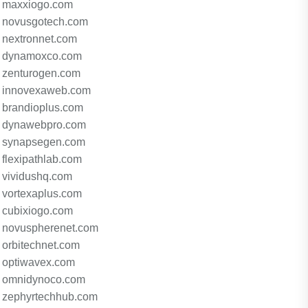
maxxiogo.com
novusgotech.com
nextronnet.com
dynamoxco.com
zenturogen.com
innovexaweb.com
brandioplus.com
dynawebpro.com
synapsegen.com
flexipathlab.com
vividushq.com
vortexaplus.com
cubixiogo.com
novuspherenet.com
orbitechnet.com
optiwavex.com
omnidynoco.com
zephyrtechhub.com