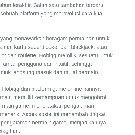
ahun terakhir. Salah satu tambahan terbaru
sebuah platform yang merevolusi cara kita
ik yang menawarkan beragam permainan untuk
inan kartu seperti poker dan blackjack, atau
lot dan roulette, Hobiqq memiliki sesuatu untuk
 ramah pengguna dan intuitif, sehingga
tuk langsung masuk dan mulai bermain.
Hobiqq dari platform game online lainnya
 Pemain memiliki kemampuan untuk mengobrol
 bermain game, menciptakan pengalaman
enarik. Aspek sosial ini menambah tingkat
 pengalaman bermain game, menjadikannya
tagihan.