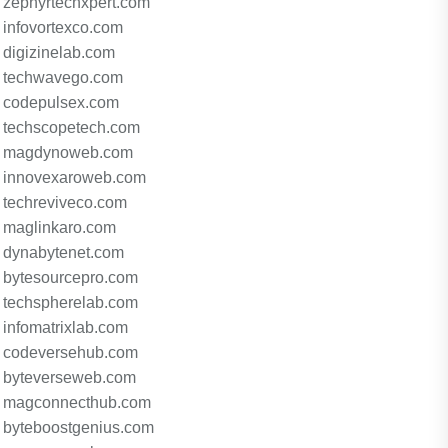
zephyrtechxpert.com
infovortexco.com
digizinelab.com
techwavego.com
codepulsex.com
techscopetech.com
magdynoweb.com
innovexaroweb.com
techreviveco.com
maglinkaro.com
dynabytenet.com
bytesourcepro.com
techspherelab.com
infomatrixlab.com
codeversehub.com
byteverseweb.com
magconnecthub.com
byteboostgenius.com