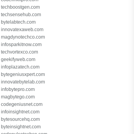
techboostgen.com
techsensehub.com
bytelabtech.com
innovatexaweb.com
magdynotechco.com
infosparkitnow.com
techvortexco.com
geekifyweb.com
infoplazatech.com
bytegeniusxpert.com
innovatebytelab.com
infobytepro.com
magbytego.com
codegeniusnet.com
infoinsightnet.com
bytesourcehq.com
byteinsightnet.com