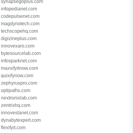
synapsegoplus.com
infopedianet.com
codepulsenet.com
magdynotech.com
techscopehq.com
digizineplus.com
innovexaro.com
bytesourcelab.com
infosparknet.com
maxxifyitnow.com
quixifynow.com
zephyruspro.com
optipathx.com
nextronixlab.com
zentrixhq.com
innovestanet.com
dynabytexpert.com
flexifyit.com