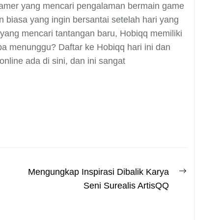
 gamer yang mencari pengalaman bermain game
biasa yang ingin bersantai setelah hari yang
ang mencari tantangan baru, Hobiqq memiliki
a menunggu? Daftar ke Hobiqq hari ini dan
line ada di sini, dan ini sangat
Next
Mengungkap Inspirasi Dibalik Karya
post:
Seni Surealis ArtisQQ