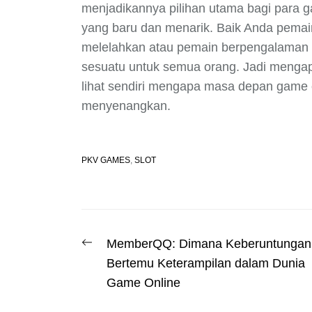
menjadikannya pilihan utama bagi para
yang baru dan menarik. Baik Anda pemain 
melelahkan atau pemain berpengalaman y
sesuatu untuk semua orang. Jadi mengap
lihat sendiri mengapa masa depan game on
menyenangkan.
PKV GAMES
,
SLOT
Post
Previous
MemberQQ: Dimana Keberuntungan
post:
navigation
Bertemu Keterampilan dalam Dunia
Game Online