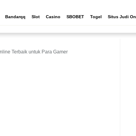
Bandarqq
Slot
Casino
SBOBET
Togel
Situs Judi On
line Terbaik untuk Para Gamer