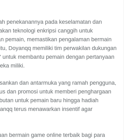
alah penekanannya pada keselamatan dan
an teknologi enkripsi canggih untuk
gan pemain, memastikan pengalaman bermain
tu, Doyanqq memiliki tim perwakilan dukungan
4/7 untuk membantu pemain dengan pertanyaan
ka miliki.
esankan dan antarmuka yang ramah pengguna,
us dan promosi untuk memberi penghargaan
butan untuk pemain baru hingga hadiah
yanqq terus menawarkan insentif agar
.
an bermain game online terbaik bagi para