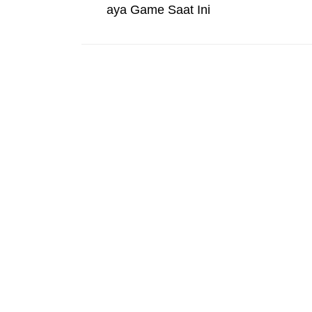
aya Game Saat Ini