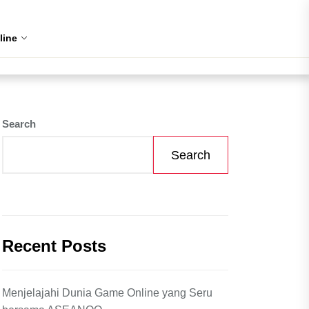
line
Search
Search
Recent Posts
Menjelajahi Dunia Game Online yang Seru