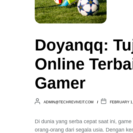
Doyanqq: T
Online Terba
Gamer
ADMIN@TECHREVIVEIT.COM
FEBRUARY 1,
Di dunia yang serba cepat saat ini, game 
orang-orang dari segala usia. Dengan kem