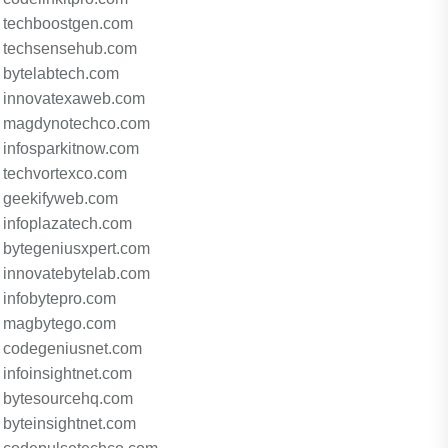
techboostgen.com
techsensehub.com
bytelabtech.com
innovatexaweb.com
magdynotechco.com
infosparkitnow.com
techvortexco.com
geekifyweb.com
infoplazatech.com
bytegeniusxpert.com
innovatebytelab.com
infobytepro.com
magbytego.com
codegeniusnet.com
infoinsightnet.com
bytesourcehq.com
byteinsightnet.com