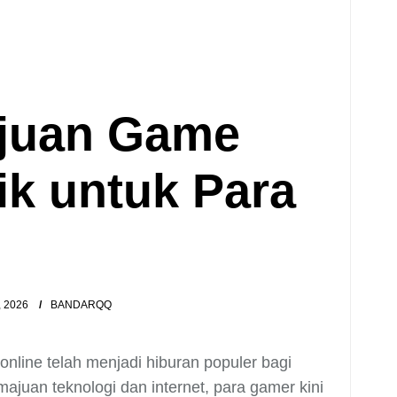
ujuan Game
ik untuk Para
 2026
BANDARQQ
online telah menjadi hiburan populer bagi
ajuan teknologi dan internet, para gamer kini