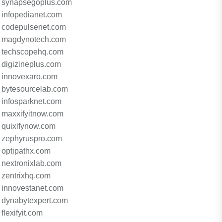
synapsegoplus.com
infopedianet.com
codepulsenet.com
magdynotech.com
techscopehq.com
digizineplus.com
innovexaro.com
bytesourcelab.com
infosparknet.com
maxxifyitnow.com
quixifynow.com
zephyruspro.com
optipathx.com
nextronixlab.com
zentrixhq.com
innovestanet.com
dynabytexpert.com
flexifyit.com