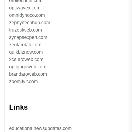
orbitechnet.com
optiwavex.com
omnidynoco.com
zephyrtechhub.com
truzestweb.com
synapsexpert.com
zentarolab.com
quikbiznow.com
xceleroweb.com
optigogoweb.com
brandaroweb.com
zoomifyit.com
Links
educationalnewsupdates.com