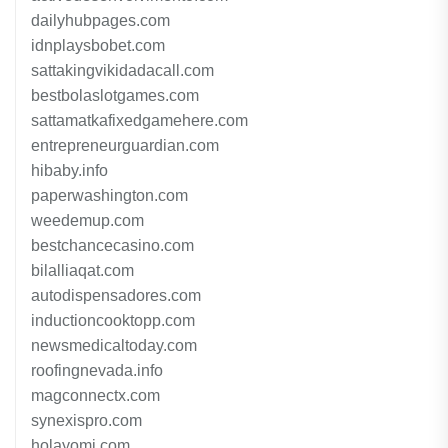
dailyhubpages.com
idnplaysbobet.com
sattakingvikidadacall.com
bestbolaslotgames.com
sattamatkafixedgamehere.com
entrepreneurguardian.com
hibaby.info
paperwashington.com
weedemup.com
bestchancecasino.com
bilalliaqat.com
autodispensadores.com
inductioncooktopp.com
newsmedicaltoday.com
roofingnevada.info
magconnectx.com
synexispro.com
holayomi.com