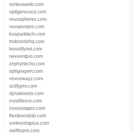
vortexaweb.com
optigeniusco.com
novuspherex.com
novaevopro.com
trusparktech.com
trubrandzhq.com
boostifynet.com
nexventpro.com
zephyrtechx.com
optigoxpert.com
novuswayz.com
actifypro.com
dynaboostx.com
instaflexco.com
innovistapro.com
flexiboostlab.com
vortexohqplus.com
swiftiopro.com