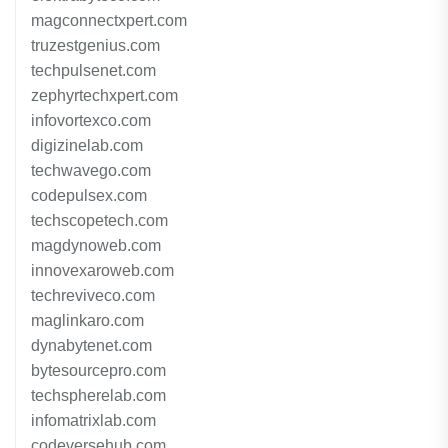
magconnectxpert.com
truzestgenius.com
techpulsenet.com
zephyrtechxpert.com
infovortexco.com
digizinelab.com
techwavego.com
codepulsex.com
techscopetech.com
magdynoweb.com
innovexaroweb.com
techreviveco.com
maglinkaro.com
dynabytenet.com
bytesourcepro.com
techspherelab.com
infomatrixlab.com
codeversehub.com