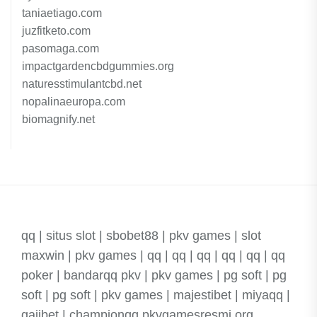
taniaetiago.com
juzfitketo.com
pasomaga.com
impactgardencbdgummies.org
naturesstimulantcbd.net
nopalinaeuropa.com
biomagnify.net
qq
|
situs slot
|
sbobet88
|
pkv games
|
slot
maxwin
|
pkv games
|
qq
|
qq
|
qq
|
qq
|
qq
|
qq
poker
|
bandarqq pkv
|
pkv games
|
pg soft
|
pg
soft
|
pg soft
|
pkv games
|
majestibet
|
miyaqq
|
gajibet
|
championqq.pkvgamesresmi.org