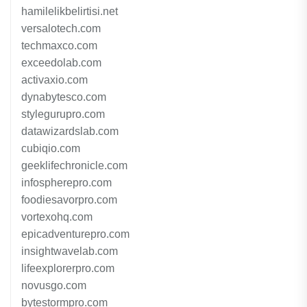
hamilelikbelirtisi.net
versalotech.com
techmaxco.com
exceedolab.com
activaxio.com
dynabytesco.com
stylegurupro.com
datawizardslab.com
cubiqio.com
geeklifechronicle.com
infospherepro.com
foodiesavorpro.com
vortexohq.com
epicadventurepro.com
insightwavelab.com
lifeexplorerpro.com
novusgo.com
bytestormpro.com