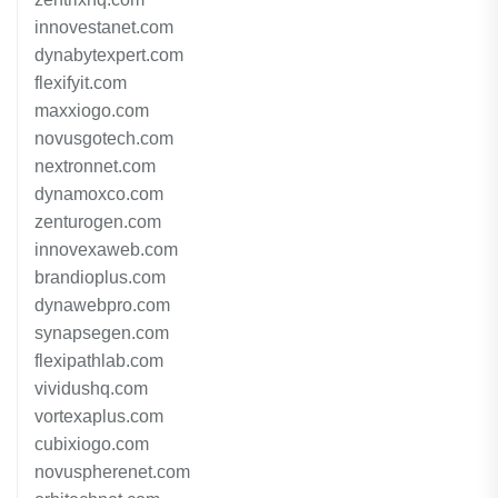
innovestanet.com
dynabytexpert.com
flexifyit.com
maxxiogo.com
novusgotech.com
nextronnet.com
dynamoxco.com
zenturogen.com
innovexaweb.com
brandioplus.com
dynawebpro.com
synapsegen.com
flexipathlab.com
vividushq.com
vortexaplus.com
cubixiogo.com
novuspherenet.com