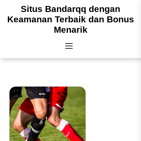
Skip
Situs Bandarqq dengan
to
Keamanan Terbaik dan Bonus
the
content
Menarik