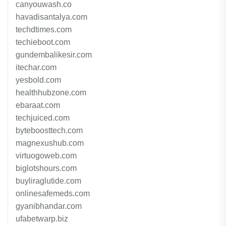
canyouwash.co
havadisantalya.com
techdtimes.com
techieboot.com
gundembalikesir.com
itechar.com
yesbold.com
healthhubzone.com
ebaraat.com
techjuiced.com
byteboosttech.com
magnexushub.com
virtuogoweb.com
biglotshours.com
buyliraglutide.com
onlinesafemeds.com
gyanibhandar.com
ufabetwarp.biz