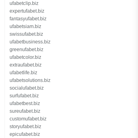
ufabetclip.biz
expertufabet.biz
fantasyufabet.biz
ufabetsiam.biz
swissufabet.biz
ufabetbusiness.biz
greenufabet.biz
ufabetcolor.biz
extraufabet.biz
ufabetlife.biz
ufabetsolutions.biz
socialufabet.biz
surfufabet.biz
ufabetbest.biz
sureufabet.biz
customufabet.biz
storyufabet.biz
epicufabet.biz