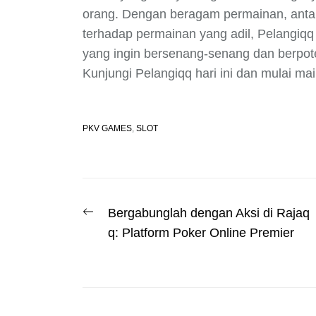
orang. Dengan beragam permainan, ant
terhadap permainan yang adil, Pelangiqq
yang ingin bersenang-senang dan berpo
Kunjungi Pelangiqq hari ini dan mulai ma
PKV GAMES
,
SLOT
Post
Previous
Bergabunglah dengan Aksi di Rajaq
post:
navigation
q: Platform Poker Online Premier