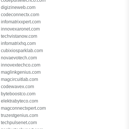
codepulsetechco.com
digizineweb.com
codeconnectx.com
infomatrixxpert.com
innovexaronet.com
techvistanow.com
infomatrixhq.com
cubixiosparklab.com
novaevotech.com
innovextechco.com
maglinkgenius.com
magcircuitlab.com
codewavex.com
byteboostco.com
elektrabyteco.com
magconnectxpert.com
truzestgenius.com
techpulsenet.com