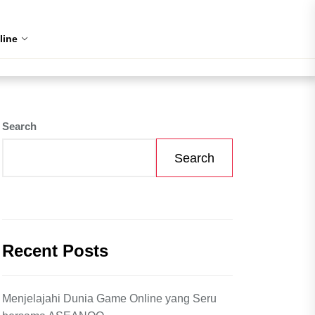
line
Search
Search
Recent Posts
Menjelajahi Dunia Game Online yang Seru