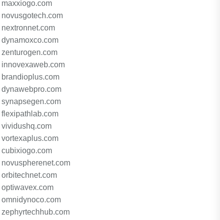
maxxiogo.com
novusgotech.com
nextronnet.com
dynamoxco.com
zenturogen.com
innovexaweb.com
brandioplus.com
dynawebpro.com
synapsegen.com
flexipathlab.com
vividushq.com
vortexaplus.com
cubixiogo.com
novuspherenet.com
orbitechnet.com
optiwavex.com
omnidynoco.com
zephyrtechhub.com