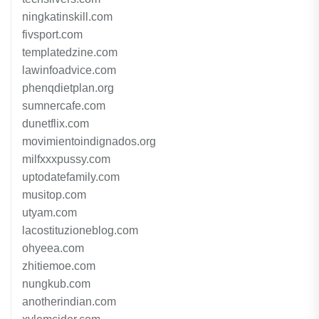
ningkatinskill.com
fivsport.com
templatedzine.com
lawinfoadvice.com
phenqdietplan.org
sumnercafe.com
dunetflix.com
movimientoindignados.org
milfxxxpussy.com
uptodatefamily.com
musitop.com
utyam.com
lacostituzioneblog.com
ohyeea.com
zhitiemoe.com
nungkub.com
anotherindian.com