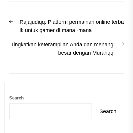
Post
Previous
Rajajudiqq: Platform permainan online terba
navigation
post:
ik untuk gamer di mana -mana
Nex
Tingkatkan keterampilan Anda dan menang
post
besar dengan Murahqq
Search
Search