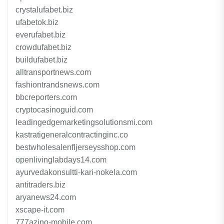
crystalufabet.biz
ufabetok.biz
everufabet.biz
crowdufabet.biz
buildufabet.biz
alltransportnews.com
fashiontrandsnews.com
bbcreporters.com
cryptocasinoguid.com
leadingedgemarketingsolutionsmi.com
kastratigeneralcontractinginc.co
bestwholesalenfljerseysshop.com
openlivinglabdays14.com
ayurvedakonsultti-kari-nokela.com
antitraders.biz
aryanews24.com
xscape-it.com
777azino-mobile.com