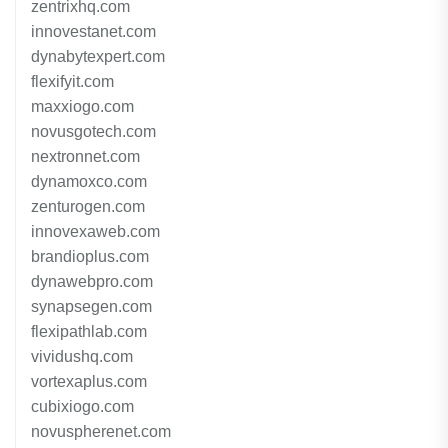
zentrixhq.com
innovestanet.com
dynabytexpert.com
flexifyit.com
maxxiogo.com
novusgotech.com
nextronnet.com
dynamoxco.com
zenturogen.com
innovexaweb.com
brandioplus.com
dynawebpro.com
synapsegen.com
flexipathlab.com
vividushq.com
vortexaplus.com
cubixiogo.com
novuspherenet.com