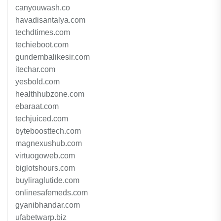
canyouwash.co
havadisantalya.com
techdtimes.com
techieboot.com
gundembalikesir.com
itechar.com
yesbold.com
healthhubzone.com
ebaraat.com
techjuiced.com
byteboosttech.com
magnexushub.com
virtuogoweb.com
biglotshours.com
buyliraglutide.com
onlinesafemeds.com
gyanibhandar.com
ufabetwarp.biz