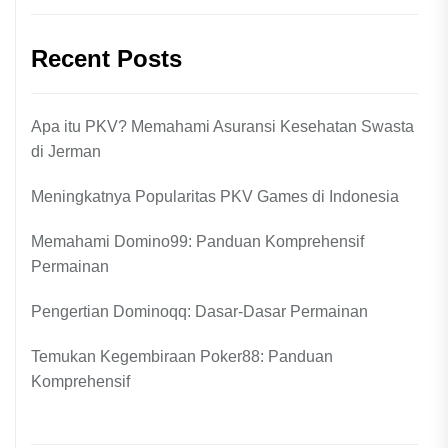
Recent Posts
Apa itu PKV? Memahami Asuransi Kesehatan Swasta
di Jerman
Meningkatnya Popularitas PKV Games di Indonesia
Memahami Domino99: Panduan Komprehensif
Permainan
Pengertian Dominoqq: Dasar-Dasar Permainan
Temukan Kegembiraan Poker88: Panduan
Komprehensif