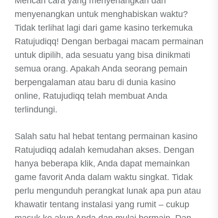
Mencari cara yang menyenangkan dan
menyenangkan untuk menghabiskan waktu?
Tidak terlihat lagi dari game kasino terkemuka
Ratujudiqq! Dengan berbagai macam permainan
untuk dipilih, ada sesuatu yang bisa dinikmati
semua orang. Apakah Anda seorang pemain
berpengalaman atau baru di dunia kasino
online, Ratujudiqq telah membuat Anda
terlindungi.
Salah satu hal hebat tentang permainan kasino
Ratujudiqq adalah kemudahan akses. Dengan
hanya beberapa klik, Anda dapat memainkan
game favorit Anda dalam waktu singkat. Tidak
perlu mengunduh perangkat lunak apa pun atau
khawatir tentang instalasi yang rumit – cukup