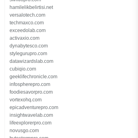
hamilelikbelirtisi.net
versalotech.com
techmaxco.com
exceedolab.com
activaxio.com
dynabytesco.com
stylegurupro.com
datawizardslab.com
cubiqio.com
geeklifechronicle.com
infospherepro.com
foodiesavorpro.com
vortexohq.com
epicadventurepro.com
insightwavelab.com
lifeexplorerpro.com
novusgo.com