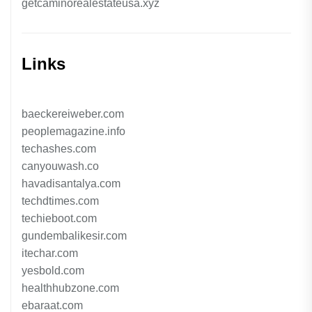
getcaminorealestateusa.xyz
Links
baeckereiweber.com
peoplemagazine.info
techashes.com
canyouwash.co
havadisantalya.com
techdtimes.com
techieboot.com
gundembalikesir.com
itechar.com
yesbold.com
healthhubzone.com
ebaraat.com