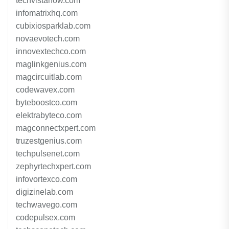
techvistanow.com
infomatrixhq.com
cubixiosparklab.com
novaevotech.com
innovextechco.com
maglinkgenius.com
magcircuitlab.com
codewavex.com
byteboostco.com
elektrabyteco.com
magconnectxpert.com
truzestgenius.com
techpulsenet.com
zephyrtechxpert.com
infovortexco.com
digizinelab.com
techwavego.com
codepulsex.com