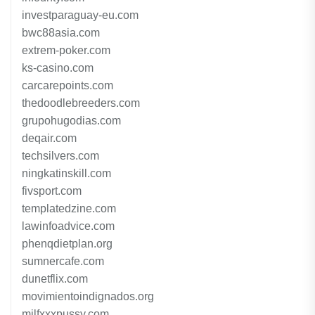
investparaguay-eu.com
bwc88asia.com
extrem-poker.com
ks-casino.com
carcarepoints.com
thedoodlebreeders.com
grupohugodias.com
deqair.com
techsilvers.com
ningkatinskill.com
fivsport.com
templatedzine.com
lawinfoadvice.com
phenqdietplan.org
sumnercafe.com
dunetflix.com
movimientoindignados.org
milfxxxpussy.com