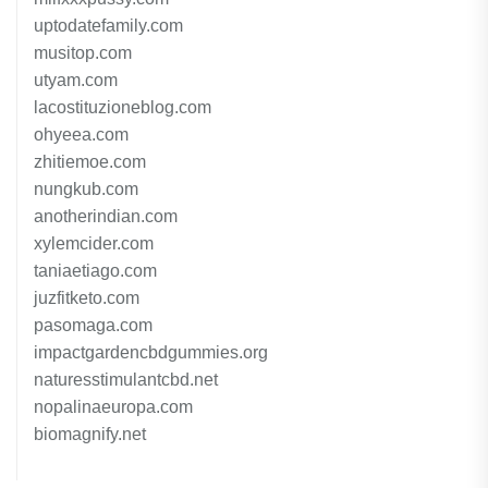
uptodatefamily.com
musitop.com
utyam.com
lacostituzioneblog.com
ohyeea.com
zhitiemoe.com
nungkub.com
anotherindian.com
xylemcider.com
taniaetiago.com
juzfitketo.com
pasomaga.com
impactgardencbdgummies.org
naturesstimulantcbd.net
nopalinaeuropa.com
biomagnify.net