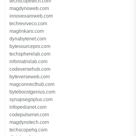
techscopetech.com
magdynoweb.com
innovexaroweb.com
techreviveco.com
maglinkaro.com
dynabytenet.com
bytesourcepro.com
techspherelab.com
infomatrixlab.com
codeversehub.com
byteverseweb.com
magconnecthub.com
byteboostgenius.com
synapsegoplus.com
infopedianet.com
codepulsenet.com
magdynotech.com
techscopehq.com