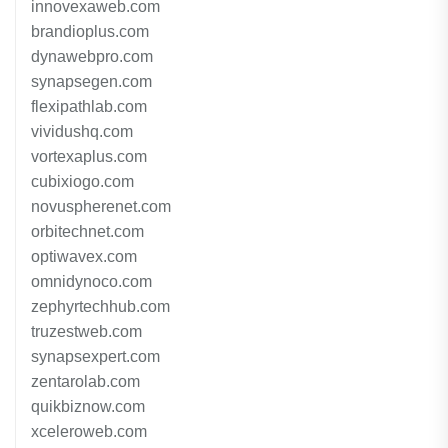
innovexaweb.com
brandioplus.com
dynawebpro.com
synapsegen.com
flexipathlab.com
vividushq.com
vortexaplus.com
cubixiogo.com
novuspherenet.com
orbitechnet.com
optiwavex.com
omnidynoco.com
zephyrtechhub.com
truzestweb.com
synapsexpert.com
zentarolab.com
quikbiznow.com
xceleroweb.com