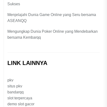
Sukses
Menjelajahi Dunia Game Online yang Seru bersama
ASEANQQ
Mengungkap Dunia Poker Online yang Mendebarkan
bersama Kembarqq
LINK LAINNYA
pkv
situs pkv
bandarqq
slot terpercaya
demo slot gacor