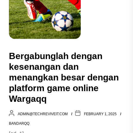
Bergabunglah dengan
kesenangan dan
menangkan besar dengan
platform game online
Wargaqq
ADMIN@TECHREVIVEIT.COM
FEBRUARY 1, 2025
BANDARQQ