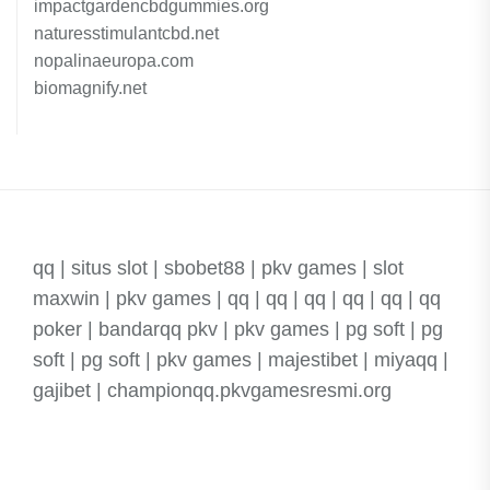
impactgardencbdgummies.org
naturesstimulantcbd.net
nopalinaeuropa.com
biomagnify.net
qq
|
situs slot
|
sbobet88
|
pkv games
|
slot
maxwin
|
pkv games
|
qq
|
qq
|
qq
|
qq
|
qq
|
qq
poker
|
bandarqq pkv
|
pkv games
|
pg soft
|
pg
soft
|
pg soft
|
pkv games
|
majestibet
|
miyaqq
|
gajibet
|
championqq.pkvgamesresmi.org