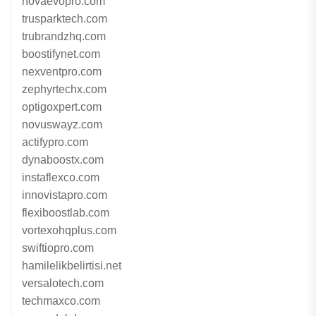
novaevopro.com
trusparktech.com
trubrandzhq.com
boostifynet.com
nexventpro.com
zephyrtechx.com
optigoxpert.com
novuswayz.com
actifypro.com
dynaboostx.com
instaflexco.com
innovistapro.com
flexiboostlab.com
vortexohqplus.com
swiftiopro.com
hamilelikbelirtisi.net
versalotech.com
techmaxco.com