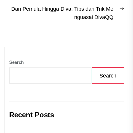
Nex
Dari Pemula Hingga Diva: Tips dan Trik Me
post
nguasai DivaQQ
Search
Search
Recent Posts