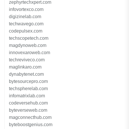
zephyrtechxpert.com
infovortexco.com
digizinelab.com
techwavego.com
codepulsex.com
techscopetech.com
magdynoweb.com
innovexaroweb.com
techreviveco.com
maglinkaro.com
dynabytenet.com
bytesourcepro.com
techspherelab.com
infomatrixlab.com
codeversehub.com
byteverseweb.com
magconnecthub.com
byteboostgenius.com