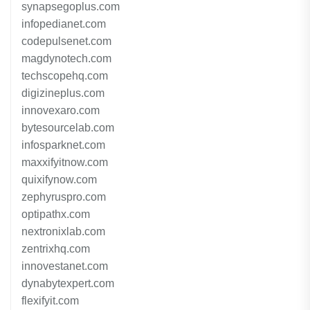
synapsegoplus.com
infopedianet.com
codepulsenet.com
magdynotech.com
techscopehq.com
digizineplus.com
innovexaro.com
bytesourcelab.com
infosparknet.com
maxxifyitnow.com
quixifynow.com
zephyruspro.com
optipathx.com
nextronixlab.com
zentrixhq.com
innovestanet.com
dynabytexpert.com
flexifyit.com