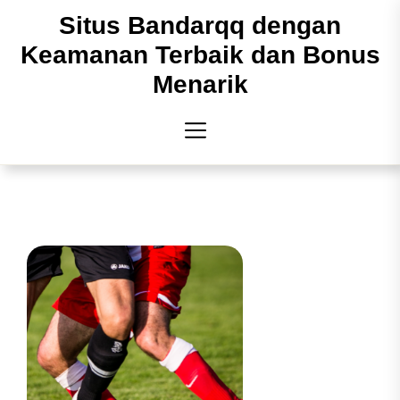
Skip
Situs Bandarqq dengan
to
Keamanan Terbaik dan Bonus
the
content
Menarik