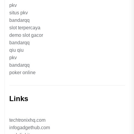
pkv
situs pkv
bandarqq
slot terpercaya
demo slot gacor
bandarqq
qiu qiu
pkv
bandarqq
poker online
Links
techtronixhq.com
infogadgethub.com