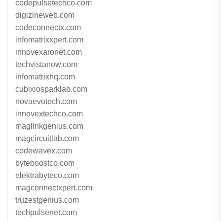
codepulsetechco.com
digizineweb.com
codeconnectx.com
infomatrixxpert.com
innovexaronet.com
techvistanow.com
infomatrixhq.com
cubixiosparklab.com
novaevotech.com
innovextechco.com
maglinkgenius.com
magcircuitlab.com
codewavex.com
byteboostco.com
elektrabyteco.com
magconnectxpert.com
truzestgenius.com
techpulsenet.com