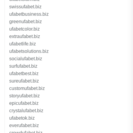
swissufabet.biz
ufabetbusiness.biz
greenufabet.biz
ufabetcolor.biz
extraufabet.biz
ufabetlife.biz
ufabetsolutions.biz
socialufabet.biz
surfufabet.biz
ufabetbest.biz
sureufabet.biz
customufabet.biz
storyufabet.biz
epicufabet.biz
crystalufabet.biz
ufabetok.biz
everufabet.biz
crowdufabet.biz