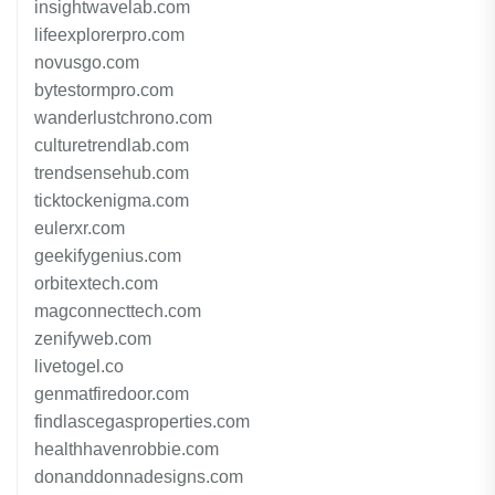
insightwavelab.com
lifeexplorerpro.com
novusgo.com
bytestormpro.com
wanderlustchrono.com
culturetrendlab.com
trendsensehub.com
ticktockenigma.com
eulerxr.com
geekifygenius.com
orbitextech.com
magconnecttech.com
zenifyweb.com
livetogel.co
genmatfiredoor.com
findlascegasproperties.com
healthhavenrobbie.com
donanddonnadesigns.com