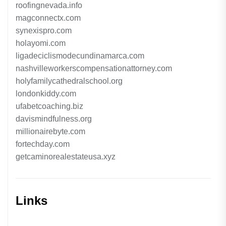
roofingnevada.info
magconnectx.com
synexispro.com
holayomi.com
ligadeciclismodecundinamarca.com
nashvilleworkerscompensationattorney.com
holyfamilycathedralschool.org
londonkiddy.com
ufabetcoaching.biz
davismindfulness.org
millionairebyte.com
fortechday.com
getcaminorealestateusa.xyz
Links