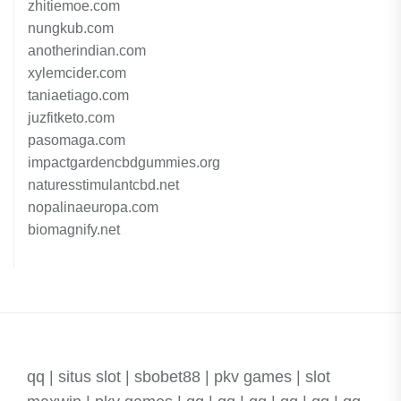
zhitiemoe.com
nungkub.com
anotherindian.com
xylemcider.com
taniaetiago.com
juzfitketo.com
pasomaga.com
impactgardencbdgummies.org
naturesstimulantcbd.net
nopalinaeuropa.com
biomagnify.net
qq
|
situs slot
|
sbobet88
|
pkv games
|
slot