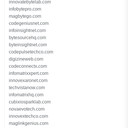
innovatebytelab.com
infobytepro.com
magbytego.com
codegeniusnet.com
infoinsightnet.com
bytesourcehq.com
byteinsightnet.com
codepulsetechco.com
digizineweb.com
codeconnectx.com
infomatrixxpert.com
innovexaronet.com
techvistanow.com
infomatrixhq.com
cubixiosparklab.com
novaevotech.com
innovextechco.com
maglinkgenius.com