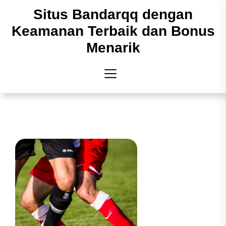
Skip
Situs Bandarqq dengan
to
Keamanan Terbaik dan Bonus
the
content
Menarik