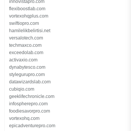
innovistapro.com
flexiboostlab.com
vortexohqplus.com
swiftiopro.com
hamilelikbelirtisi.net
versalotech.com
techmaxco.com
exceedolab.com
activaxio.com
dynabytesco.com
stylegurupro.com
datawizardslab.com
cubiqio.com
geeklifechronicle.com
infospherepro.com
foodiesavorpro.com
vortexohq.com
epicadventurepro.com