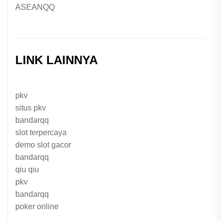
ASEANQQ
LINK LAINNYA
pkv
situs pkv
bandarqq
slot terpercaya
demo slot gacor
bandarqq
qiu qiu
pkv
bandarqq
poker online