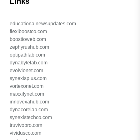
Links
educationalnewsupdates.com
flexiboostco.com
boostioweb.com
zephyrushub.com
optipathlab.com
dynabytelab.com
evolvionet.com
synexisplus.com
vortexonet.com
maxxifynet.com
innovexahub.com
dynacorelab.com
synexistechco.com
truvivopro.com
vividusco.com