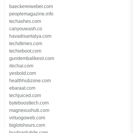
baeckereiweber.com
peoplemagazine.info
techashes.com
canyouwash.co
havadisantalya.com
techdtimes.com
techieboot.com
gundembalikesir.com
itechar.com
yesbold.com
healthhubzone.com
ebaraat.com
techjuiced.com
byteboosttech.com
magnexushub.com
virtuogoweb.com
biglotshours.com
buyliraglutide.com