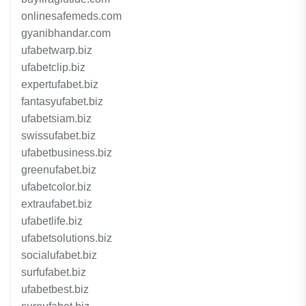
onlinesafemeds.com
gyanibhandar.com
ufabetwarp.biz
ufabetclip.biz
expertufabet.biz
fantasyufabet.biz
ufabetsiam.biz
swissufabet.biz
ufabetbusiness.biz
greenufabet.biz
ufabetcolor.biz
extraufabet.biz
ufabetlife.biz
ufabetsolutions.biz
socialufabet.biz
surfufabet.biz
ufabetbest.biz