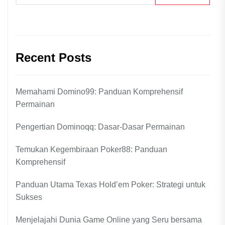
Recent Posts
Memahami Domino99: Panduan Komprehensif
Permainan
Pengertian Dominoqq: Dasar-Dasar Permainan
Temukan Kegembiraan Poker88: Panduan
Komprehensif
Panduan Utama Texas Hold’em Poker: Strategi untuk
Sukses
Menjelajahi Dunia Game Online yang Seru bersama