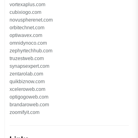
vortexaplus.com
cubixiogo.com
novuspherenet.com
orbitechnet.com
optiwavex.com
omnidynoco.com
zephyrtechhub.com
truzestweb.com
synapsexpert.com
zentarolab.com
quikbiznow.com
xceleroweb.com
optigogoweb.com
brandaroweb.com
zoomifyit.com