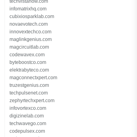
techvistanow.com
infomatrixhq.com
cubixiosparklab.com
novaevotech.com
innovextechco.com
maglinkgenius.com
magcircuitlab.com
codewavex.com
byteboostco.com
elektrabyteco.com
magconnectxpert.com
truzestgenius.com
techpulsenet.com
zephyrtechxpert.com
infovortexco.com
digizinelab.com
techwavego.com
codepulsex.com