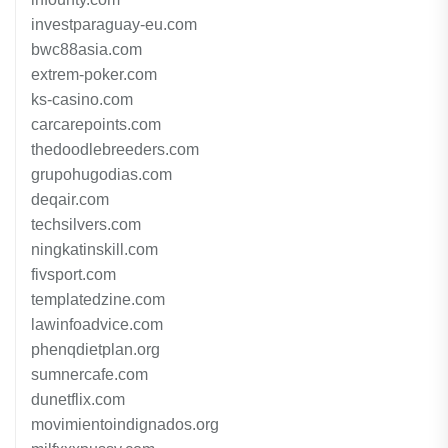
investparaguay-eu.com
bwc88asia.com
extrem-poker.com
ks-casino.com
carcarepoints.com
thedoodlebreeders.com
grupohugodias.com
deqair.com
techsilvers.com
ningkatinskill.com
fivsport.com
templatedzine.com
lawinfoadvice.com
phenqdietplan.org
sumnercafe.com
dunetflix.com
movimientoindignados.org