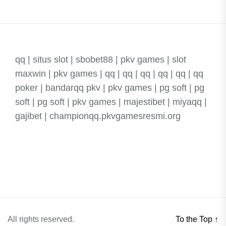
qq
|
situs slot
|
sbobet88
|
pkv games
|
slot
maxwin
|
pkv games
|
qq
|
qq
|
qq
|
qq
|
qq
|
qq
poker
|
bandarqq pkv
|
pkv games
|
pg soft
|
pg
soft
|
pg soft
|
pkv games
|
majestibet
|
miyaqq
|
gajibet
|
championqq.pkvgamesresmi.org
All rights reserved.
To the Top
↑