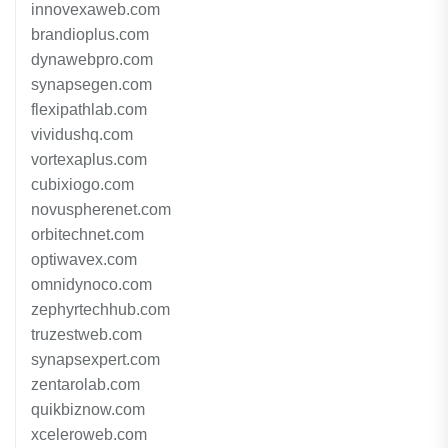
innovexaweb.com
brandioplus.com
dynawebpro.com
synapsegen.com
flexipathlab.com
vividushq.com
vortexaplus.com
cubixiogo.com
novuspherenet.com
orbitechnet.com
optiwavex.com
omnidynoco.com
zephyrtechhub.com
truzestweb.com
synapsexpert.com
zentarolab.com
quikbiznow.com
xceleroweb.com