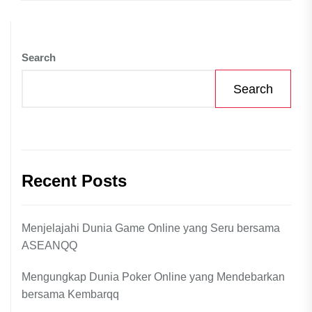
Search
Search
Recent Posts
Menjelajahi Dunia Game Online yang Seru bersama
ASEANQQ
Mengungkap Dunia Poker Online yang Mendebarkan
bersama Kembarqq