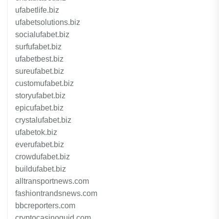
ufabetlife.biz
ufabetsolutions.biz
socialufabet.biz
surfufabet.biz
ufabetbest.biz
sureufabet.biz
customufabet.biz
storyufabet.biz
epicufabet.biz
crystalufabet.biz
ufabetok.biz
everufabet.biz
crowdufabet.biz
buildufabet.biz
alltransportnews.com
fashiontrandsnews.com
bbcreporters.com
cryptocasinoguid.com